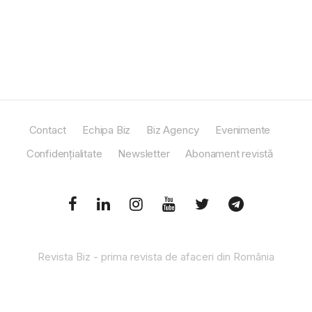
Contact
Echipa Biz
Biz Agency
Evenimente
Confidențialitate
Newsletter
Abonament revistă
Revista Biz - prima revista de afaceri din România