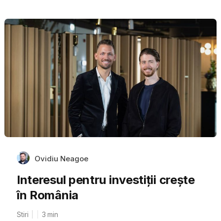
Ovidiu Neagoe
Interesul pentru investiții crește
în România
Stiri
3
min