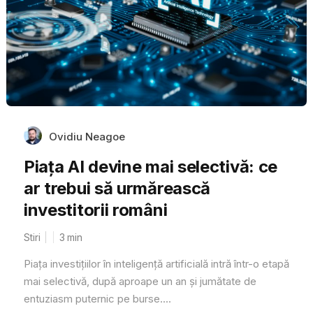
Ovidiu Neagoe
Piața AI devine mai selectivă: ce
ar trebui să urmărească
investitorii români
Stiri
3
min
Piața investițiilor în inteligență artificială intră într-o etapă
mai selectivă, după aproape un an și jumătate de
entuziasm puternic pe burse....