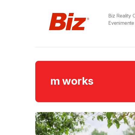
Biz Reality
Evenimente
m works