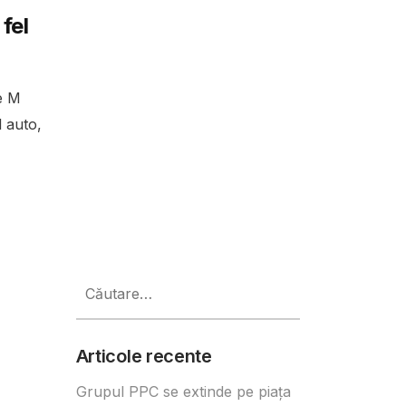
fel
e M
 auto,
Caută
după:
Articole recente
Grupul PPC se extinde pe piața