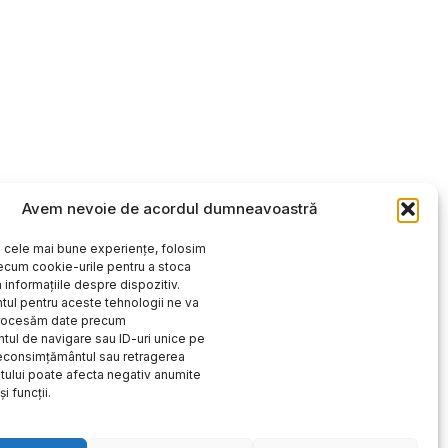
Avem nevoie de acordul dumneavoastră
i cele mai bune experiențe, folosim
ecum cookie-urile pentru a stoca
 informațiile despre dispozitiv.
ul pentru aceste tehnologii ne va
procesăm date precum
ul de navigare sau ID-uri unice pe
Neconsimțământul sau retragerea
ului poate afecta negativ anumite
și funcții.