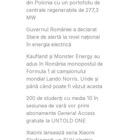
din Polonia cu un portofoliu de
centrale regenerabile de 277,3
MW
Guvernul României a declarat
Stare de alertă la nivel național
în energia electrică
Kaufland și Monster Energy au
adus în România monopostul de
Formula 1 al campionului
mondial Lando Norris. Unde și
până când poate fi văzut acesta
200 de studenți cu media 10 în
sesiunea de vară vor primi
abonamente General Access
gratuite la UNTOLD ONE
Xiaomi lansează seria Xiaomi
SkyNomad: un SUV electric