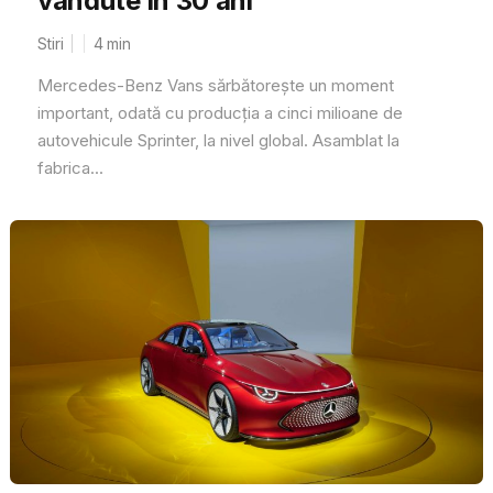
vândute în 30 ani
Stiri
4
min
Mercedes-Benz Vans sărbătorește un moment
important, odată cu producția a cinci milioane de
autovehicule Sprinter, la nivel global. Asamblat la
fabrica...