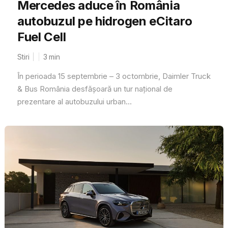
Mercedes aduce în România
autobuzul pe hidrogen eCitaro
Fuel Cell
Stiri
3
min
În perioada 15 septembrie – 3 octombrie, Daimler Truck
& Bus România desfășoară un tur național de
prezentare al autobuzului urban...