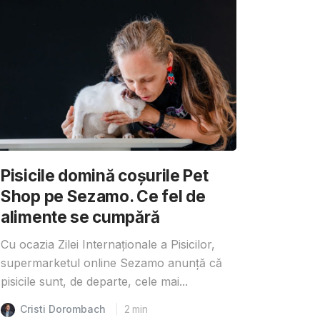
Pisicile domină coșurile Pet
Shop pe Sezamo. Ce fel de
alimente se cumpără
Cu ocazia Zilei Internaționale a Pisicilor,
supermarketul online Sezamo anunță că
pisicile sunt, de departe, cele mai...
Cristi Dorombach
2
min