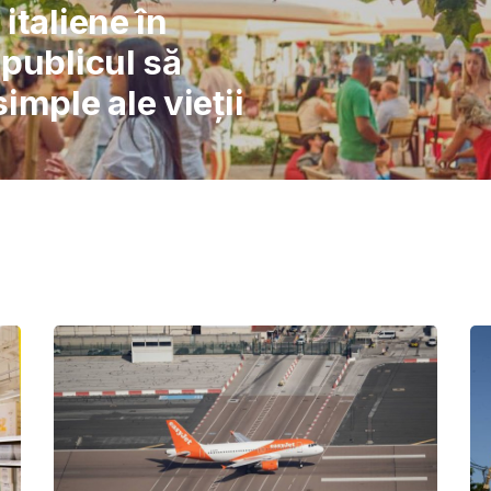
l: Școlile nu pot
înlocuiască