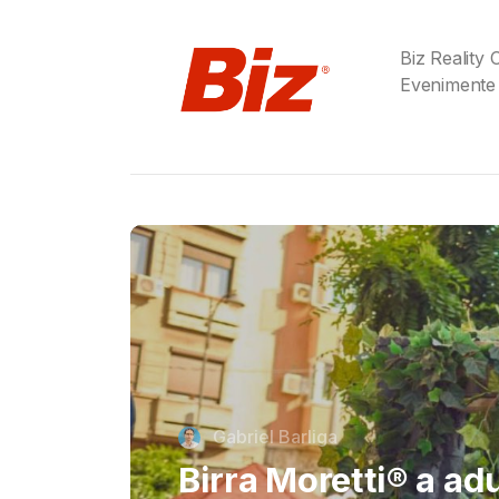
Biz Reality
Evenimente
Cristi Dorombach
Richard Joannides,