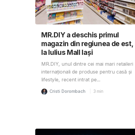
MR.DIY a deschis primul
magazin din regiunea de est,
la Iulius Mall Iași
MR.DIY, unul dintre cei mai mari retaileri
internaționali de produse pentru casă și
lifestyle, recent intrat pe...
Cristi Dorombach
3
min