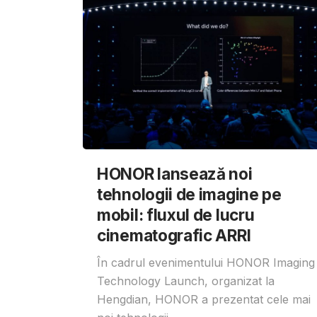
HONOR lansează noi
tehnologii de imagine pe
mobil: fluxul de lucru
cinematografic ARRI
În cadrul evenimentului HONOR Imaging
Technology Launch, organizat la
Hengdian, HONOR a prezentat cele mai