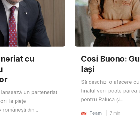
neriat cu
Cosi Buono: Gust
u
Iași
or
Să deschizi o afacere cu
finalul verii poate părea 
lansează un parteneriat
pentru Raluca și...
rii la piețe
 românești din...
Team
7
min