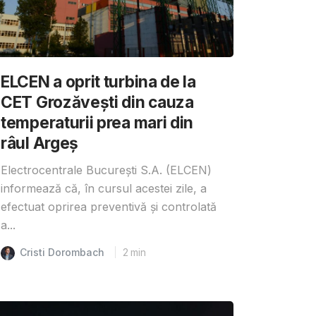
ELCEN a oprit turbina de la
CET Grozăvești din cauza
temperaturii prea mari din
râul Argeș
Electrocentrale București S.A. (ELCEN)
informează că, în cursul acestei zile, a
efectuat oprirea preventivă și controlată
a...
Cristi Dorombach
2
min