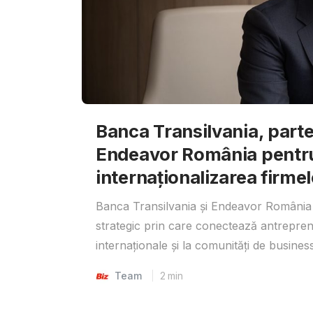
Banca Transilvania, parte
Endeavor România pentr
internaționalizarea firmel
Banca Transilvania și Endeavor România 
strategic prin care conectează antrepreno
internaționale și la comunități de business
Team
2
min