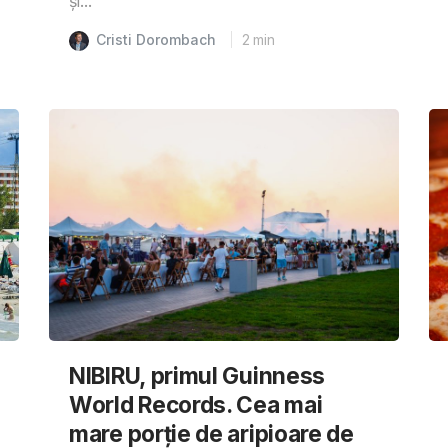
și...
Cristi Dorombach
2
min
NIBIRU, primul Guinness
World Records. Cea mai
mare porție de aripioare de