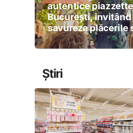
International Schoo
permite AI-ului să 
gândirea elevilor
Știri