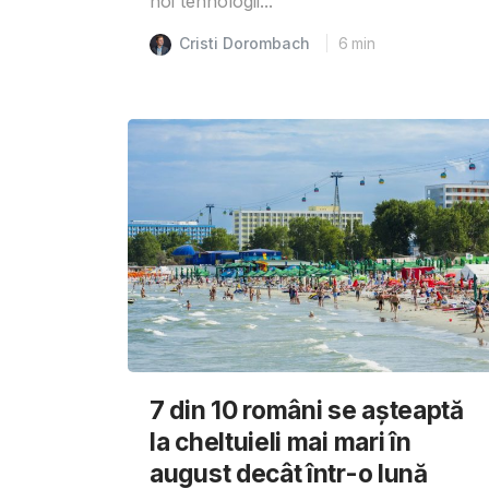
noi tehnologii...
Cristi Dorombach
6
min
7 din 10 români se așteaptă
la cheltuieli mai mari în
august decât într-o lună