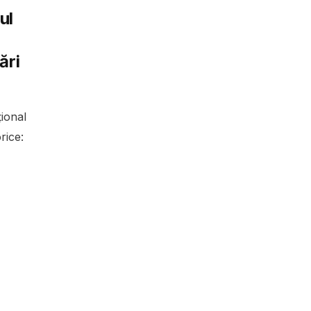
ul
ări
ional
rice: