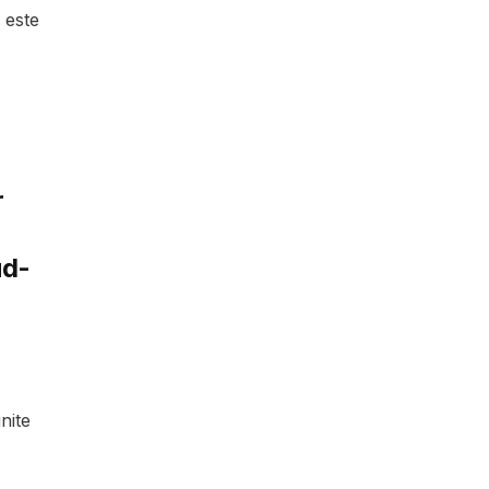
 este
r
ud-
nite