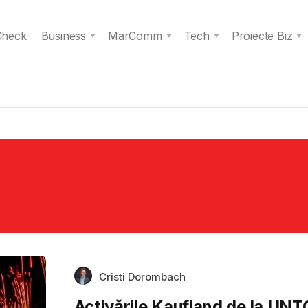
 Check
Business
MarComm
Tech
Proiecte Biz
Cristi Dorombach
Activările Kaufland de la UN