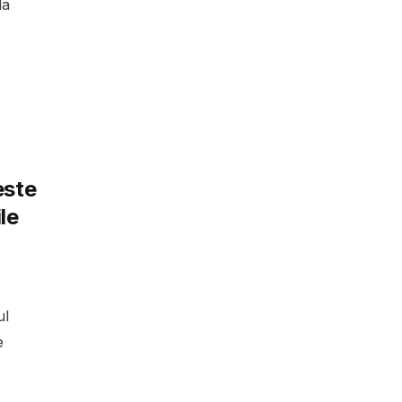
la
este
le
ul
e