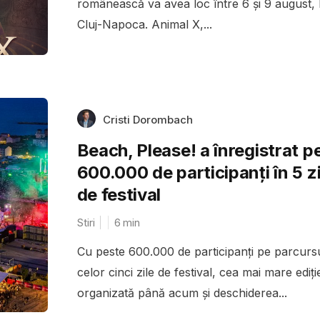
românească va avea loc între 6 și 9 august, 
Cluj-Napoca. Animal X,...
Cristi Dorombach
Beach, Please! a înregistrat p
600.000 de participanți în 5 zi
de festival
Stiri
6
min
Cu peste 600.000 de participanți pe parcurs
celor cinci zile de festival, cea mai mare ediți
organizată până acum și deschiderea...