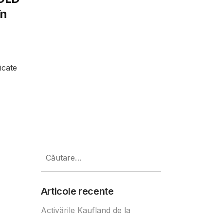
în
icate
Caută
după:
Articole recente
Activările Kaufland de la