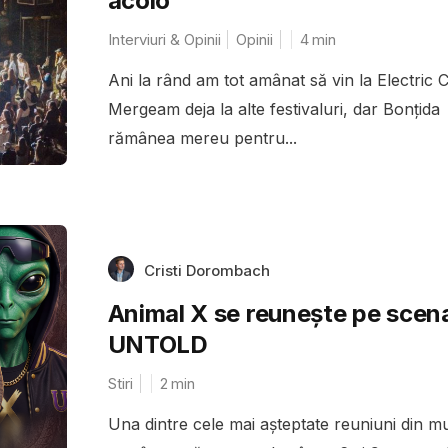
acolo
Interviuri & Opinii
Opinii
4
min
Ani la rând am tot amânat să vin la Electric C
Mergeam deja la alte festivaluri, dar Bonțida
rămânea mereu pentru...
Cristi Dorombach
Animal X se reunește pe scen
UNTOLD
Stiri
2
min
Una dintre cele mai așteptate reuniuni din m