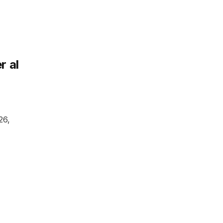
r al
26,