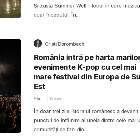
Și există Summer Well – locul în care muzica
doar începutul. În...
Cristi Dorombach
România intră pe harta marilo
evenimente K-pop cu cel mai
mare festival din Europa de S
Est
Stiri
5
min
În doar trei zile, litoralul românesc a devenit
punctul de întâlnire al uneia dintre cele mai u
comunități de fani din...