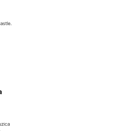
astle.
a
uzica