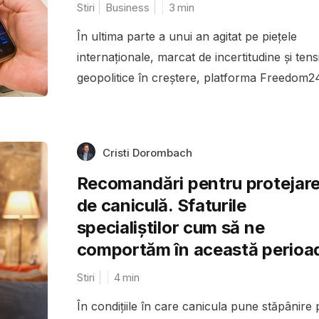
Stiri
Business
3
min
În ultima parte a unui an agitat pe piețele
internaționale, marcat de incertitudine și tens
geopolitice în creștere, platforma Freedom24
Cristi Dorombach
Recomandări pentru protejar
de caniculă. Sfaturile
specialiștilor cum să ne
comportăm în această perioa
Stiri
4
min
În condițiile în care canicula pune stăpânire 