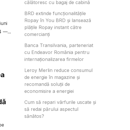
călătoresc cu bagaj de cabină
BRD extinde funcționalitățile
Ropay în You BRD și lansează
iuni
plățile Ropay instant către
 —...
comercianți
Banca Transilvania, parteneriat
cu Endeavor România pentru
internaționalizarea firmelor
Leroy Merlin reduce consumul
ea
de energie în magazine și
recomandă soluții de
economisire a energiei
dă
Cum să repari vârfurile uscate și
să redai părului aspectul
sănătos?
pe