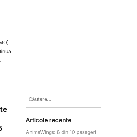
RMO)
tinua
.
Caută
după:
ate
Articole recente
5
AnimaWings: 8 din 10 pasageri