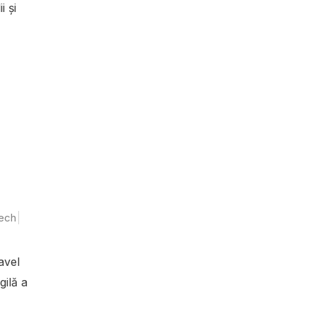
i și
ech
avel
gilă a