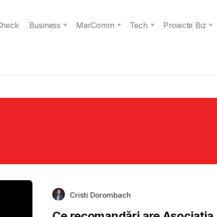
 Check
Business
MarComm
Tech
Proiecte Biz
Cristi Dorombach
Ce recomandări are Asociația