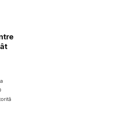
ntre
ât
 a
O
orită