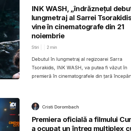
INK WASH, „îndrăznețul debut
lungmetraj al Sarrei Tsorakidis
vine în cinematografe din 21
noiembrie
Stiri
2
min
Debutul în lungmetraj al regizoarei Sarra
Tsorakidis, INK WASH, va putea fi văzut în
premieră în cinematografele din țară începân
Cristi Dorombach
Premiera oficială a filmului Cu
a ocupat un întreg multiplex c