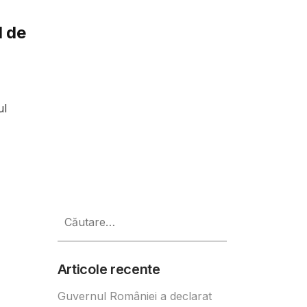
l de
ul
Caută
după:
Articole recente
Guvernul României a declarat