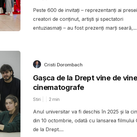
Peste 600 de invitați – reprezentanți ai presei
creatori de conținut, artiști și spectatori
entuziasmați – au fost prezenți marți seară,...
Cristi Dorombach
Gașca de la Drept vine de viner
cinematografe
Stiri
2
min
Anul universitar va fi deschis în 2025 și la c
din 10 octombrie, odată cu lansarea filmului
de la Drept....