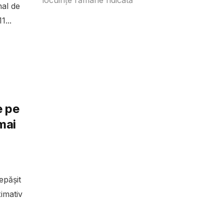
nal de
1...
e pe
 mai
epășit
imativ