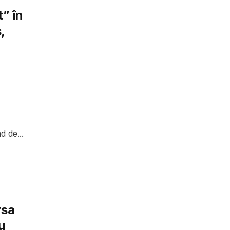
” în
,
d de...
rsa
u