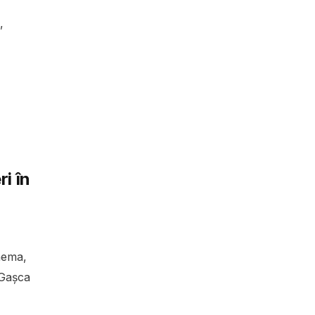
,
i în
inema,
 Gașca