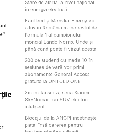
Stare de alertă la nivel național
în energia electrică
Kaufland și Monster Energy au
ânt
adus în România monopostul de
ie?
Formula 1 al campionului
mondial Lando Norris. Unde și
până când poate fi văzut acesta
200 de studenți cu media 10 în
sesiunea de vară vor primi
abonamente General Access
gratuite la UNTOLD ONE
Xiaomi lansează seria Xiaomi
țile
SkyNomad: un SUV electric
inteligent
Blocajul de la ANCPI încetinește
piața, însă cererea pentru
or
locuințe rămâne ridicată