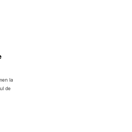
e
men la
ul de