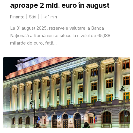
aproape 2 mld. euro în august
Finanțe
Stiri
< 1
min
La 31 august 2025, rezervele valutare la Banca
Națională a României se situau la nivelul de 65,188
miliarde de euro, față...