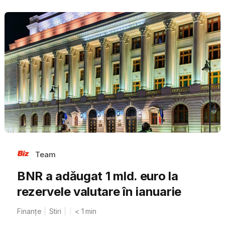
Team
BNR a adăugat 1 mld. euro la
rezervele valutare în ianuarie
Finanțe
Stiri
< 1
min