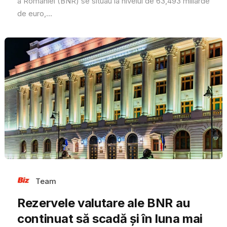
a României (BNR) se situau la nivelul de 63,493 miliarde
de euro,...
Team
Rezervele valutare ale BNR au
continuat să scadă și în luna mai