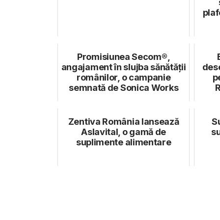
plaf
Promisiunea Secom®,
angajament în slujba sănătății
des
românilor, o campanie
p
semnată de Sonica Works
R
Zentiva România lansează
S
Aslavital, o gamă de
su
suplimente alimentare