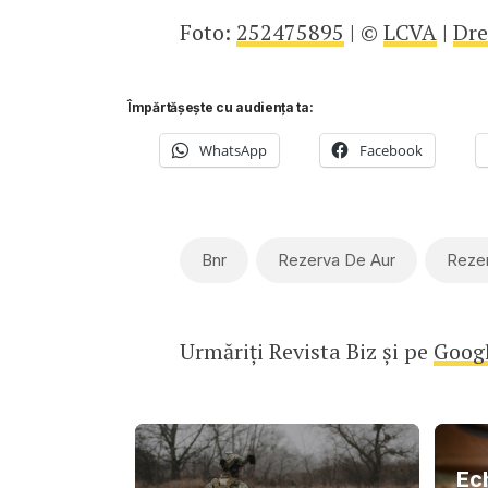
Foto:
252475895
| ©
LCVA
|
Dr
Împărtășește cu audiența ta:
WhatsApp
Facebook
Bnr
Rezerva De Aur
Rezer
Urmăriți Revista Biz și pe
Goog
Ec