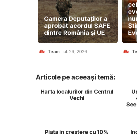
ce
ev
Camera Deputaților a
nu
aprobat acordul SAFE
Ști
dintre România și UE
Ev
Team
iul. 29, 2026
T
Articole pe aceeași temă:
Harta localurilor din Centrul
U
Vechi
See
Piata in crestere cu 10%
In