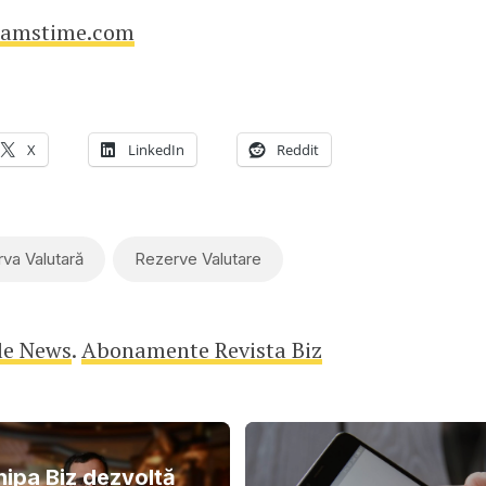
eamstime.com
X
LinkedIn
Reddit
va Valutară
Rezerve Valutare
le News
.
Abonamente Revista Biz
hipa Biz dezvoltă