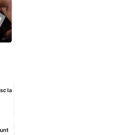
e
sc la
unt