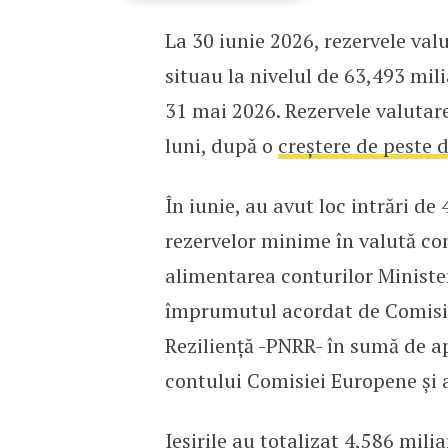
La 30 iunie 2026, rezervele va
Rezervele valutare ale B
situau la nivelul de 63,493 mil
31 mai 2026. Rezervele valutare
luni, după o
creștere de peste 
În iunie, au avut loc intrări d
rezervelor minime în valută cons
alimentarea conturilor Minister
împrumutul acordat de Comisia
Reziliență -PNRR- în sumă de a
contului Comisiei Europene și a
Ieșirile au totalizat 4,586 mil