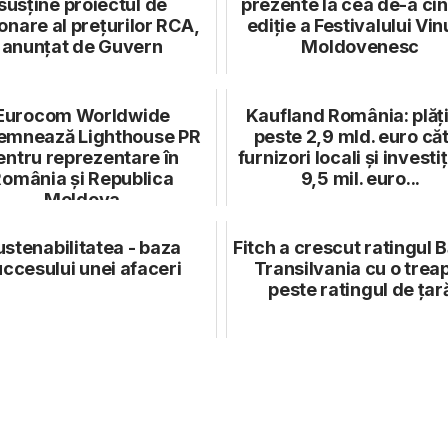
susține proiectul de
prezente la cea de-a ci
onare al prețurilor RCA,
ediție a Festivalului Vin
anunțat de Guvern
Moldovenesc
Eurocom Worldwide
Kaufland România: plăț
emnează Lighthouse PR
peste 2,9 mld. euro că
entru reprezentare în
furnizori locali și investiț
omânia și Republica
9,5 mil. euro...
Moldova
ustenabilitatea - baza
Fitch a crescut ratingul B
ccesului unei afaceri
Transilvania cu o trea
peste ratingul de țar