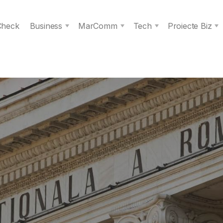
 Check
Business
MarComm
Tech
Proiecte Biz