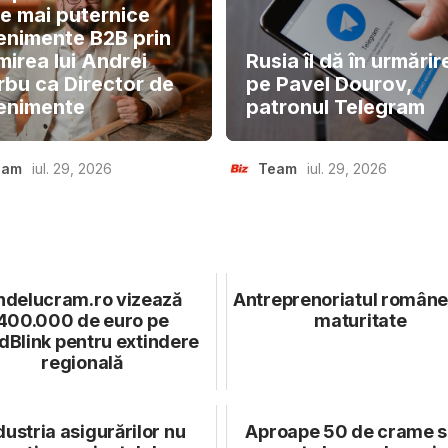
le mai puternice
enimente B2B prin
mirea lui Andrei
Rusia îl dă în urmărir
rbu ca Director de
pe Pavel Dourov,
enimente
patronul Telegram
eam
iul. 29, 2026
Team
iul. 29, 2026
ndelucram.ro vizează
Antreprenoriatul române
400.000 de euro pe
maturitate
dBlink pentru extindere
regională
dustria asigurărilor nu
Aproape 50 de crame s