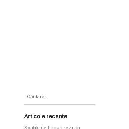
ro în iunie
Caută
după:
Articole recente
Spațiile de birouri revin în