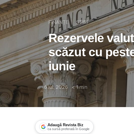
FINANȚE
STIRI
Rezervele valu
scăzut cu peste
iunie
6 iul. 2026
< 1
min
Adaugă Revista Biz
ca sursă preferată în Google