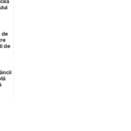
ncea
ului
i de
tre
ii de
ăncii
ptă
ă