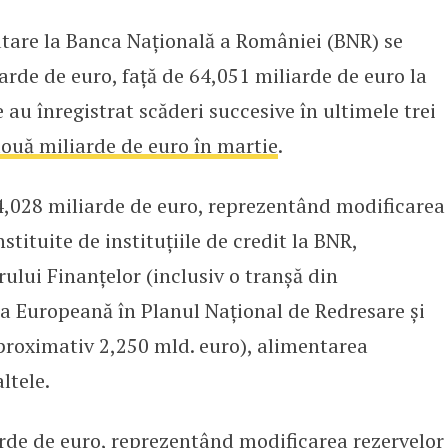
lutare la Banca Națională a României (BNR) se
NR au scăzut cu peste 550 mil. eu
iarde de euro, față de 64,051 miliarde de euro la
 au înregistrat scăderi succesive în ultimele trei
două miliarde de euro în martie
.
e 4,028 miliarde de euro, reprezentând modificarea
tituite de instituțiile de credit la BNR,
ului Finanțelor (inclusiv o tranșă din
 Europeană în Planul Național de Redresare și
proximativ 2,250 mld. euro), alimentarea
ltele.
iarde de euro, reprezentând modificarea rezervelor