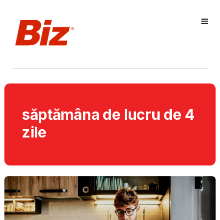
săptămâna de lucru de 4
zile