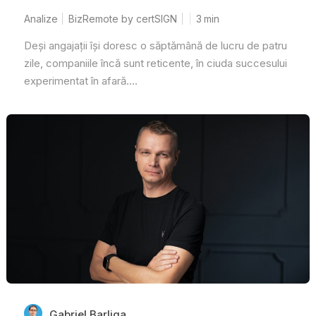
Analize
BizRemote by certSIGN
3
min
Deși angajații își doresc o săptămână de lucru de patru
zile, companiile încă sunt reticente, în ciuda succesului
experimentat în afară....
Gabriel Barliga