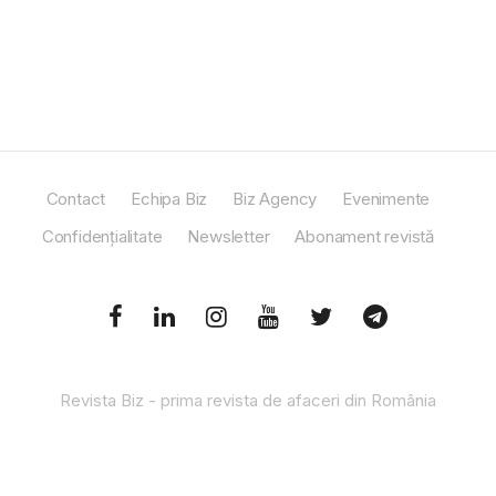
Contact
Echipa Biz
Biz Agency
Evenimente
Confidențialitate
Newsletter
Abonament revistă
Revista Biz - prima revista de afaceri din România