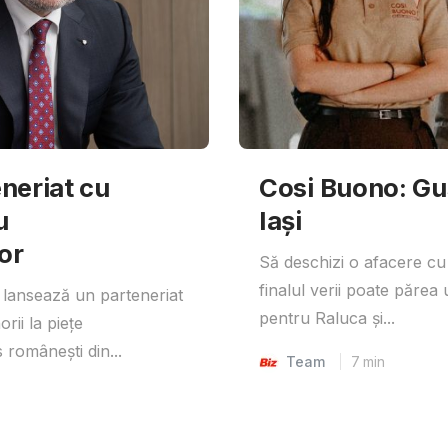
neriat cu
Cosi Buono: Gust
u
Iași
or
Să deschizi o afacere cu
finalul verii poate părea 
lansează un parteneriat
pentru Raluca și...
rii la piețe
 românești din...
Team
7
min