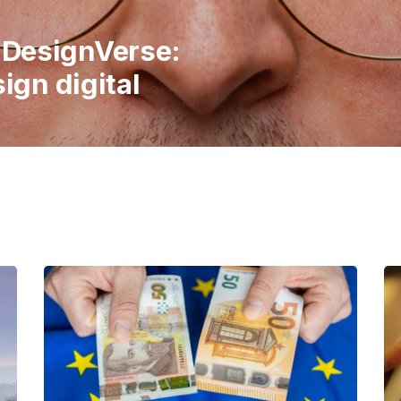
italiene în
 publicul să
imple ale vieții