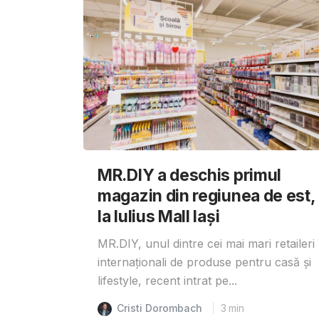
MR.DIY a deschis primul
magazin din regiunea de est,
la Iulius Mall Iași
MR.DIY, unul dintre cei mai mari retaileri
internaționali de produse pentru casă și
lifestyle, recent intrat pe...
Cristi Dorombach
3
min