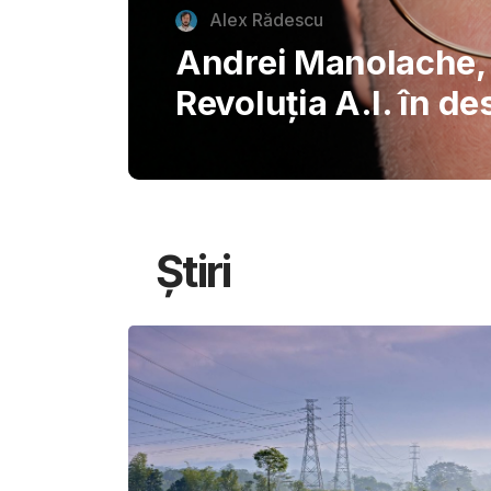
autentice piazzette 
București, invitând
savureze plăcerile s
Știri