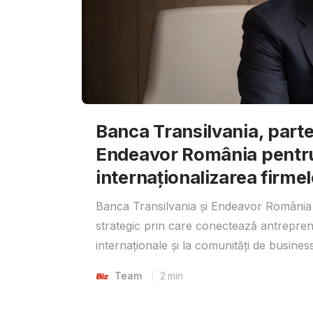
Banca Transilvania, parte
Endeavor România pentr
internaționalizarea firmel
Banca Transilvania și Endeavor România 
strategic prin care conectează antrepreno
internaționale și la comunități de business
Team
2
min