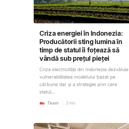
Criza energiei în Indonezia:
Producătorii sting lumina în
timp de statul îi foțează să
vândă sub prețul pieței
Criza electricității din Indonezia dezvăluie
vulnerabilitatea modelului bazat pe
cărbune dar și a strategiei prin care
statul...
Team
2
min