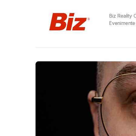
Biz Reality
Evenimente
Gabriel Barliga
Birra Moretti® a adu