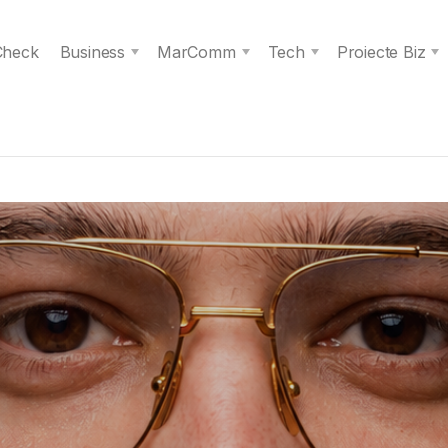
 Check
Business
MarComm
Tech
Proiecte Biz
s spiritul unei