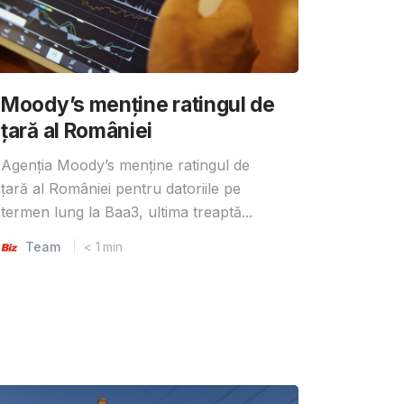
Moody’s menține ratingul de
țară al României
Agenția Moody’s menține ratingul de
țară al României pentru datoriile pe
termen lung la Baa3, ultima treaptă...
Team
< 1
min