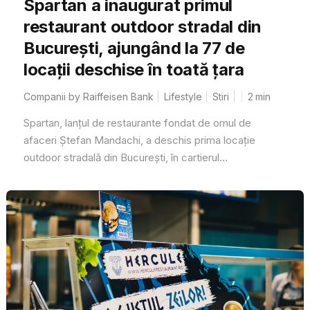
Spartan a inaugurat primul
restaurant outdoor stradal din
București, ajungând la 77 de
locații deschise în toată țara
Companii by Raiffeisen Bank
Lifestyle
Stiri
2
min
Spartan, lanțul de restaurante fondat de omul de
afaceri Ștefan Mandachi, a deschis prima locație
outdoor stradală din București, în cartierul...