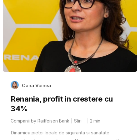
Oana Voinea
Renania, profit in crestere cu
34%
Companii by Raiffeisen Bank
Stiri
2
min
Dinamica pietei locale de siguranta si sanatate