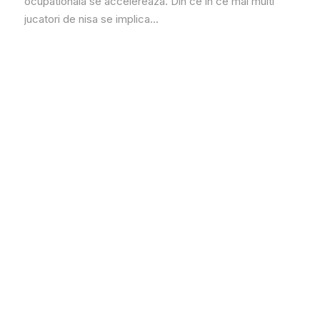
ocupationala se accelereaza. Din ce in ce mai multi
jucatori de nisa se implica...