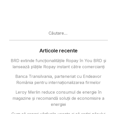
Caută
după:
Articole recente
BRD extinde funcționalitățile Ropay în You BRD și
lansează plățile Ropay instant către comercianți
Banca Transilvania, parteneriat cu Endeavor
România pentru internaționalizarea firmelor
Leroy Merlin reduce consumul de energie în
magazine și recomandă soluții de economisire a
energiei
Cum să repari vârfurile uscate și să redai părului