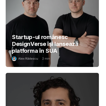
Startup-ul românesc
DesignVerse își lansează
platforma în SUA
Alex Rădescu
2
min