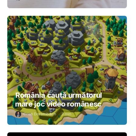
România caută următorul
mare joc video românesc
Cristi Dorombach
3
min