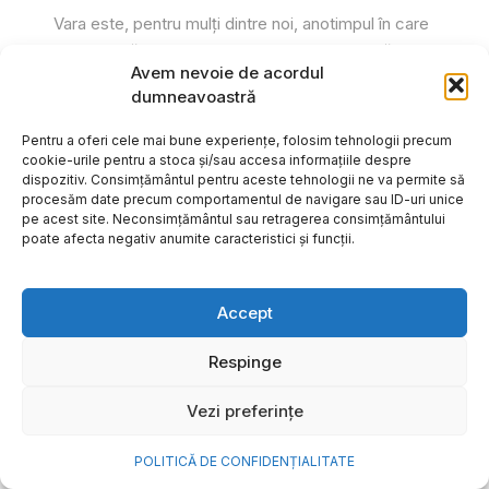
Vara este, pentru mulți dintre noi, anotimpul în care
se întâmplă cele mai importante lucruri. Plecăm în
Avem nevoie de acordul
vacanțe pe care le planificăm luni...
dumneavoastră
Cristiana Todiresei
Pentru a oferi cele mai bune experiențe, folosim tehnologii precum
cookie-urile pentru a stoca și/sau accesa informațiile despre
dispozitiv. Consimțământul pentru aceste tehnologii ne va permite să
procesăm date precum comportamentul de navigare sau ID-uri unice
pe acest site. Neconsimțământul sau retragerea consimțământului
poate afecta negativ anumite caracteristici și funcții.
Accept
Respinge
Vezi preferințe
POLITICĂ DE CONFIDENȚIALITATE
NOVA Power & Gas: un program