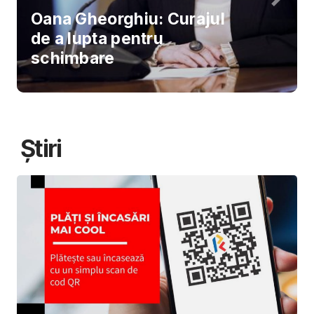
Oana Gheorghiu: Curajul
de a lupta pentru
schimbare
Știri