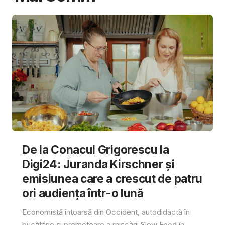
De la Conacul Grigorescu la
Digi24: Juranda Kirschner și
emisiunea care a crescut de patru
ori audiența într-o lună
Economistă întoarsă din Occident, autodidactă în
bucătărie și promotoare a mișcării Slow Food în