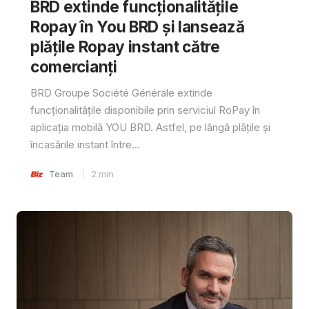
BRD extinde funcționalitățile
Ropay în You BRD și lansează
plățile Ropay instant către
comercianți
BRD Groupe Société Générale extinde
funcționalitățile disponibile prin serviciul RoPay în
aplicația mobilă YOU BRD. Astfel, pe lângă plățile și
încasările instant între...
Team
2
min