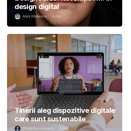
design digital
Alex Rădescu
4
min
Tinerii aleg dispozitive digitale
care sunt sustenabile
Cristi Dorombach
3
min