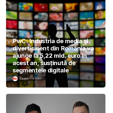
PwC: Industria de media și
divertisment din România va
ajunge la 5,22 mld. euro în
acest an, susținută de
segmentele digitale
Team
4
min