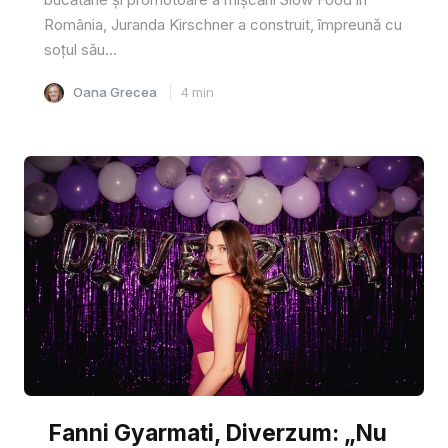
România, Juranda Kirschner a construit, împreună cu
soțul său...
Oana Grecea
4
min
Fanni Gyarmati, Diverzum: „Nu