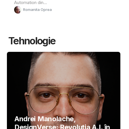
Automation din...
Romanita Oprea
Tehnologie
Andrei Manolache,
DesignVerse: Revoluția A.I. în