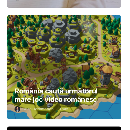
România caută următorul
mare joc video românesc
Cristi Dorombach
3
min