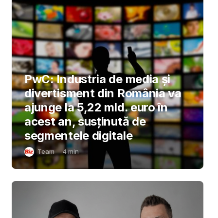
PwC: Industria de media și
divertisment din România va
ajunge la 5,22 mld. euro în
acest an, susținută de
segmentele digitale
Team
4
min