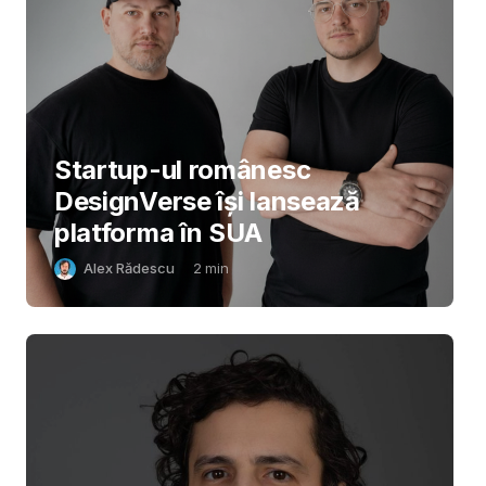
Startup-ul românesc
DesignVerse își lansează
platforma în SUA
Alex Rădescu
2
min