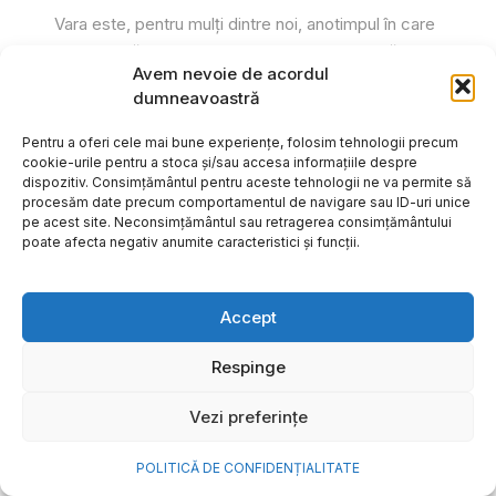
Vara este, pentru mulți dintre noi, anotimpul în care
se întâmplă cele mai importante lucruri. Plecăm în
Avem nevoie de acordul
vacanțe pe care le planificăm luni...
dumneavoastră
Cristiana Todiresei
Pentru a oferi cele mai bune experiențe, folosim tehnologii precum
cookie-urile pentru a stoca și/sau accesa informațiile despre
dispozitiv. Consimțământul pentru aceste tehnologii ne va permite să
procesăm date precum comportamentul de navigare sau ID-uri unice
pe acest site. Neconsimțământul sau retragerea consimțământului
poate afecta negativ anumite caracteristici și funcții.
Accept
Respinge
Vezi preferințe
POLITICĂ DE CONFIDENȚIALITATE
NOVA Power & Gas: un program