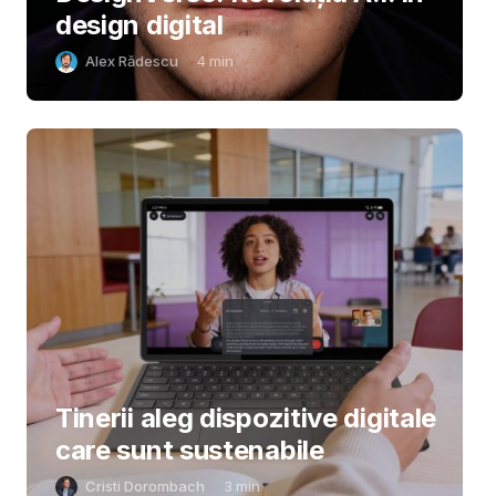
design digital
Alex Rădescu
4
min
Tinerii aleg dispozitive digitale
care sunt sustenabile
Cristi Dorombach
3
min