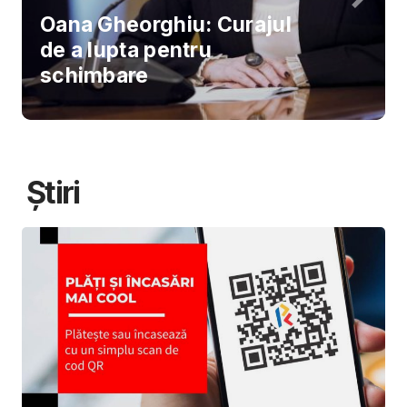
Oana Gheorghiu: Curajul
de a lupta pentru
schimbare
Știri