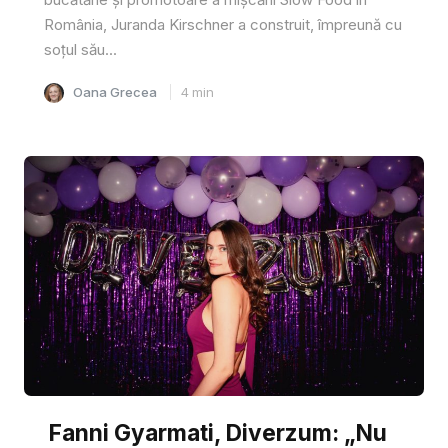
România, Juranda Kirschner a construit, împreună cu
soțul său...
Oana Grecea
4
min
Fanni Gyarmati, Diverzum: „Nu