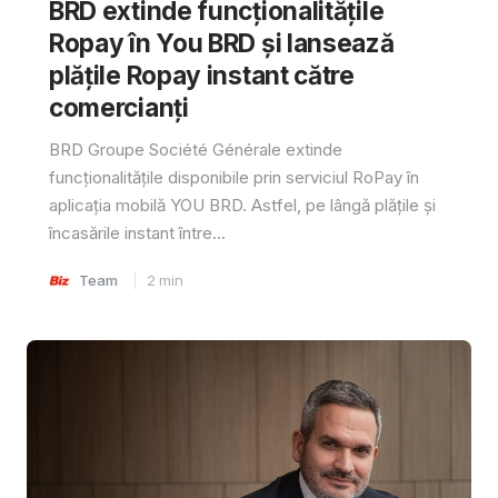
BRD extinde funcționalitățile
Ropay în You BRD și lansează
plățile Ropay instant către
comercianți
BRD Groupe Société Générale extinde
funcționalitățile disponibile prin serviciul RoPay în
aplicația mobilă YOU BRD. Astfel, pe lângă plățile și
încasările instant între...
Team
2
min