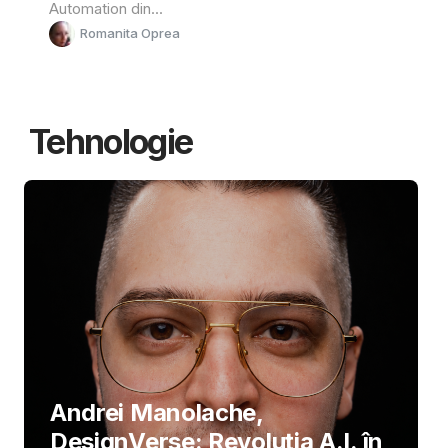
Automation din...
Romanita Oprea
Tehnologie
Andrei Manolache,
DesignVerse: Revoluția A.I. în