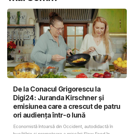
De la Conacul Grigorescu la
Digi24: Juranda Kirschner și
emisiunea care a crescut de patru
ori audiența într-o lună
Economistă întoarsă din Occident, autodidactă în
bucătărie și promotoare a mișcării Slow Food în