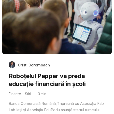
Cristi Dorombach
Roboțelul Pepper va preda
educație financiară în școli
Finanțe
Stiri
3
min
Banca Comercială Română, împreună cu Asociația Fab
Lab Iași și Asociația EduPedu anunță startul turneului