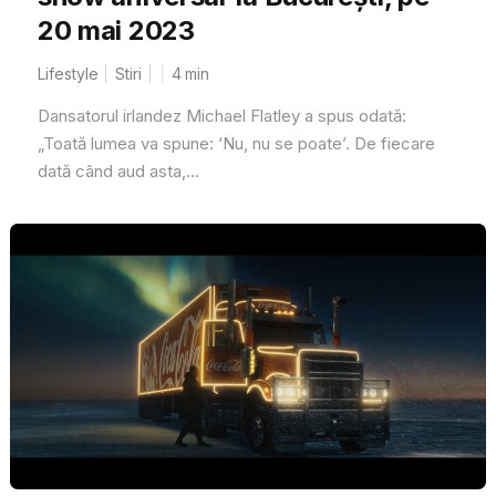
20 mai 2023
Lifestyle
Stiri
4
min
Dansatorul irlandez Michael Flatley a spus odată:
„Toată lumea va spune: ‘Nu, nu se poate’. De fiecare
dată când aud asta,...