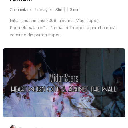
Creativitate
Lifestyle
Stiri
3
min
Inițial lansat în anul 2009, albumul „Vlad Țepeș:
Poemele Valahiei” al formației Trooper, a primit o nouă
versiune din partea trupei...