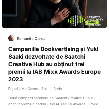
Romanita Oprea
Campaniile Bookvertising și Yuki
Saaki dezvoltate de Saatchi
Creative Hub au obținut trei
premii la IAB Mixx Awards Europe
2023
Digital
MarComm
Stiri
3
min
Două campanii semnate de Saatchi Creative Hub au
obținut premii în cadrul Galei IAB MIXX Awards Europe