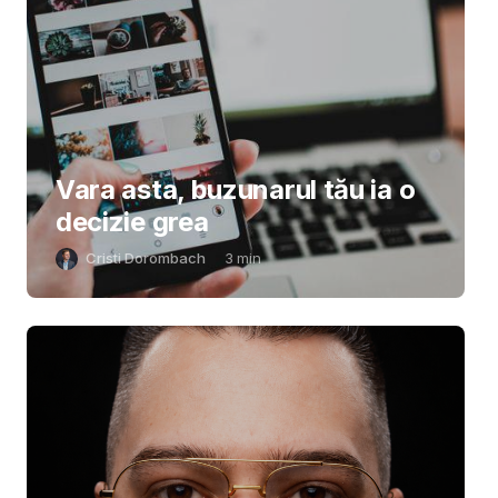
Vara asta, buzunarul tău ia o
decizie grea
Cristi Dorombach
3
min