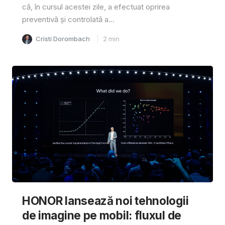
că, în cursul acestei zile, a efectuat oprirea
preventivă și controlată a...
Cristi Dorombach
2
min
HONOR lansează noi tehnologii
de imagine pe mobil: fluxul de