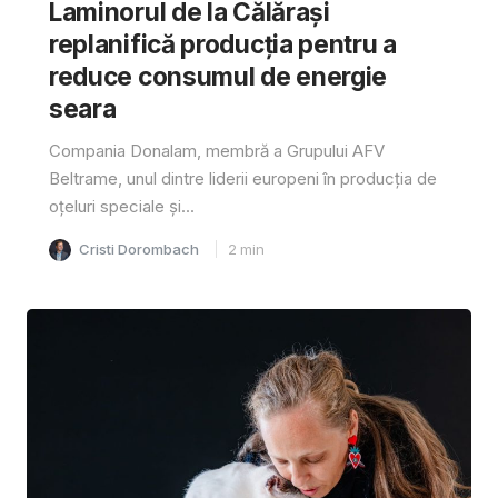
Laminorul de la Călărași
replanifică producția pentru a
reduce consumul de energie
seara
Compania Donalam, membră a Grupului AFV
Beltrame, unul dintre liderii europeni în producția de
oțeluri speciale și...
Cristi Dorombach
2
min