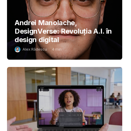
Andrei Manolache,
DesignVerse: Revoluția A.I. în
design digital
Alex Rădescu
4
min