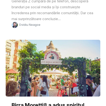
Generația Z cumpără de pe telefon, descoperă
branduri pe social media și își construiește
încrederea prin recomandările comunității. Dar cea
mai surprinzătoare concluzie...
Ovidiu Neagoe
Birra Moretti® a adus spiritul