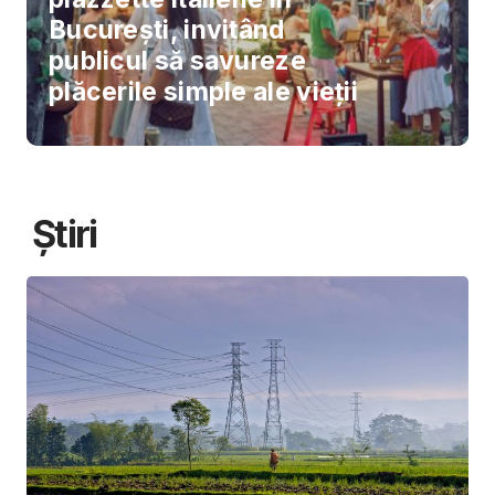
București, invitând
publicul să savureze
plăcerile simple ale vieții
Știri