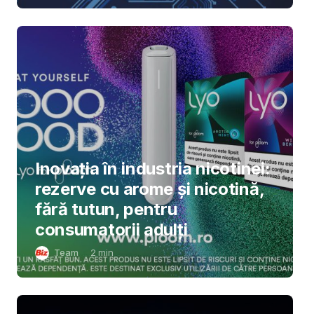
Inovația în industria nicotinei:
rezerve cu arome și nicotină,
fără tutun, pentru
consumatorii adulți
Team
2
min