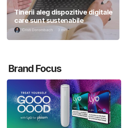
Tinerii aleg dispozitive digitale
care sunt sustenabile
Cristi Dorombach
3
min
Brand Focus