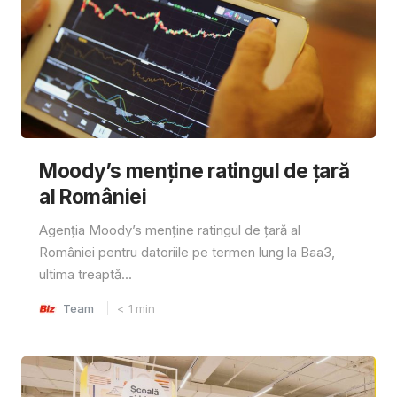
Moody’s menține ratingul de țară
al României
Agenția Moody’s menține ratingul de țară al
României pentru datoriile pe termen lung la Baa3,
ultima treaptă...
Team
< 1
min