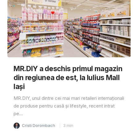
MR.DIY a deschis primul magazin
din regiunea de est, la Iulius Mall
Iași
MR.DIY, unul dintre cei mai mari retaileri internaționali
de produse pentru casă și lifestyle, recent intrat
pe...
Cristi Dorombach
3
min