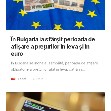
În Bulgaria ia sfârşit perioada de
afișare a prețurilor în ​​leva și în
euro
În Bulgaria se încheie, sâmbătă, perioada de afișare
obligatorie a prețurilor atât în ​​leva, cât și în...
Team
< 1
min