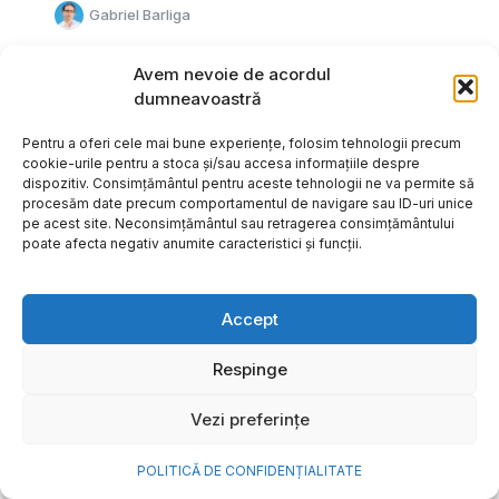
Gabriel Barliga
Avem nevoie de acordul
dumneavoastră
Pentru a oferi cele mai bune experiențe, folosim tehnologii precum
cookie-urile pentru a stoca și/sau accesa informațiile despre
dispozitiv. Consimțământul pentru aceste tehnologii ne va permite să
procesăm date precum comportamentul de navigare sau ID-uri unice
pe acest site. Neconsimțământul sau retragerea consimțământului
poate afecta negativ anumite caracteristici și funcții.
Accept
Respinge
Cum transformi cele mai
Vezi preferințe
frumoase amintiri ale verii într-
o bijuterie Pandora pe care o
POLITICĂ DE CONFIDENȚIALITATE
porți zi de zi