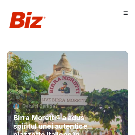
Gabriel Barliga
Birra Moretti® a adus
spiritul unei autentice
piazzette italiene în