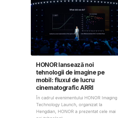
HONOR lansează noi
tehnologii de imagine pe
mobil: fluxul de lucru
cinematografic ARRI
În cadrul evenimentului HONOR Imaging
Technology Launch, organizat la
Hengdian, HONOR a prezentat cele mai