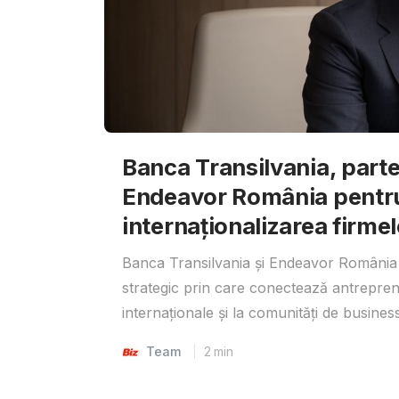
Banca Transilvania, parte
Endeavor România pentr
internaționalizarea firmel
Banca Transilvania și Endeavor România 
strategic prin care conectează antrepreno
internaționale și la comunități de business
Team
2
min