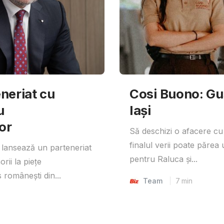
neriat cu
Cosi Buono: Gust
u
Iași
or
Să deschizi o afacere cu
finalul verii poate părea 
lansează un parteneriat
pentru Raluca și...
rii la piețe
 românești din...
Team
7
min