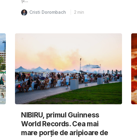
și...
Cristi Dorombach
2
min
NIBIRU, primul Guinness
World Records. Cea mai
mare porție de aripioare de