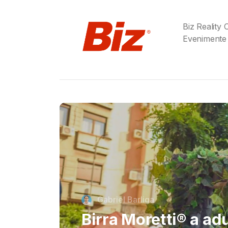
Biz Reality
Evenimente
Cristi Dorombach
Richard Joannides,