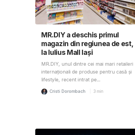
MR.DIY a deschis primul
magazin din regiunea de est,
la Iulius Mall Iași
MR.DIY, unul dintre cei mai mari retaileri
internaționali de produse pentru casă și
lifestyle, recent intrat pe...
Cristi Dorombach
3
min