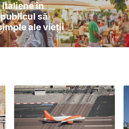
l: Școlile nu pot
înlocuiască