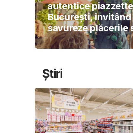
International Schoo
permite AI-ului să 
gândirea elevilor
Știri