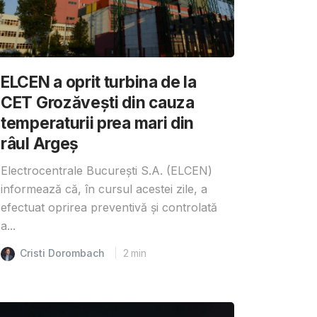
ELCEN a oprit turbina de la
CET Grozăvești din cauza
temperaturii prea mari din
râul Argeș
Electrocentrale București S.A. (ELCEN)
informează că, în cursul acestei zile, a
efectuat oprirea preventivă și controlată
a...
Cristi Dorombach
2
min