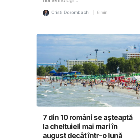
noi tehnologii...
Cristi Dorombach
6
min
7 din 10 români se așteaptă
la cheltuieli mai mari în
august decât într-o lună