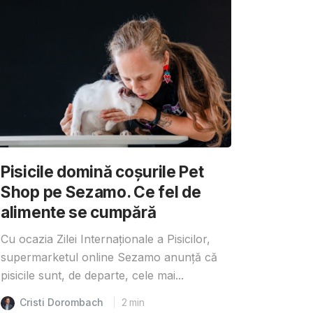
Pisicile domină coșurile Pet
Shop pe Sezamo. Ce fel de
alimente se cumpără
Cu ocazia Zilei Internaționale a Pisicilor,
supermarketul online Sezamo anunță că
pisicile sunt, de departe, cele mai...
Cristi Dorombach
2
min