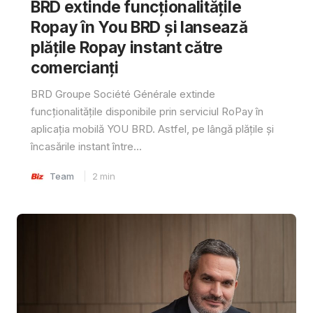
BRD extinde funcționalitățile
Ropay în You BRD și lansează
plățile Ropay instant către
comercianți
BRD Groupe Société Générale extinde
funcționalitățile disponibile prin serviciul RoPay în
aplicația mobilă YOU BRD. Astfel, pe lângă plățile și
încasările instant între...
Team
2
min