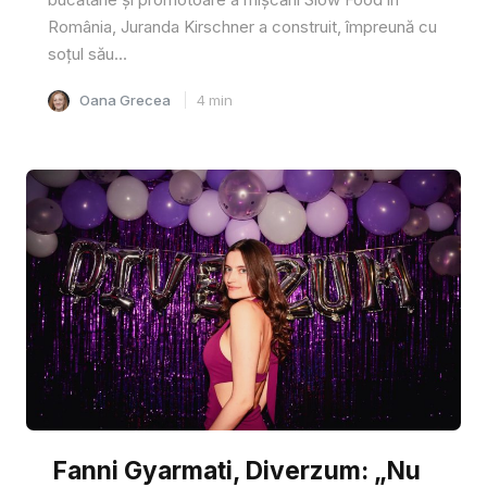
România, Juranda Kirschner a construit, împreună cu
soțul său...
Oana Grecea
4
min
Fanni Gyarmati, Diverzum: „Nu