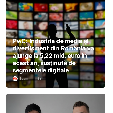
PwC: Industria de media și
divertisment din România va
ajunge la 5,22 mld. euro în
acest an, susținută de
segmentele digitale
Team
4
min