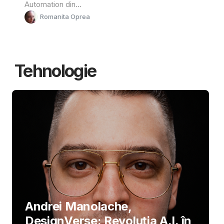
Automation din...
Romanita Oprea
Tehnologie
Andrei Manolache,
DesignVerse: Revoluția A.I. în