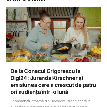
De la Conacul Grigorescu la
Digi24: Juranda Kirschner și
emisiunea care a crescut de patru
ori audiența într-o lună
Economistă întoarsă din Occident, autodidactă în
bucătărie și promotoare a mișcării Slow Food în