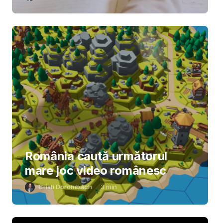
România caută următorul
mare joc video românesc
Cristi Dorombach
3
min