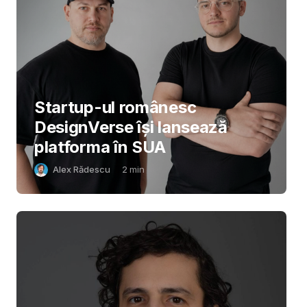
Startup-ul românesc
DesignVerse își lansează
platforma în SUA
Alex Rădescu
2
min