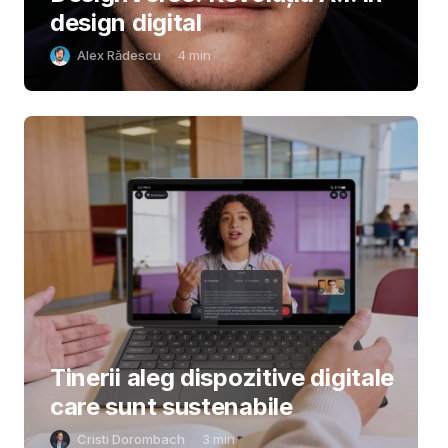
design digital
Alex Rădescu
4
min
Tinerii aleg dispozitive digitale
care sunt sustenabile
Cristi Dorombach
3
min