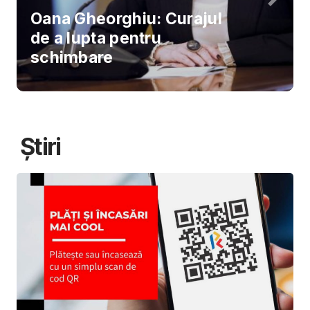
Oana Gheorghiu: Curajul
de a lupta pentru
schimbare
Știri