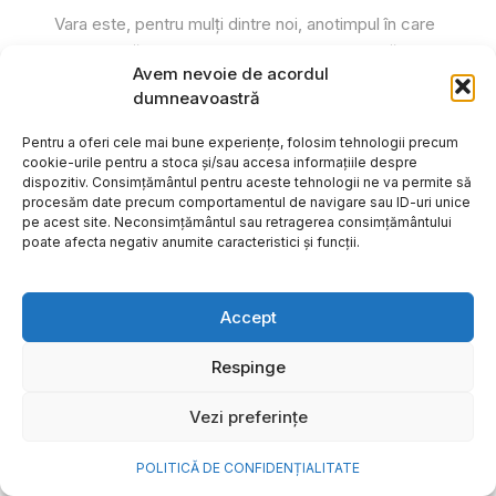
Vara este, pentru mulți dintre noi, anotimpul în care
se întâmplă cele mai importante lucruri. Plecăm în
Avem nevoie de acordul
vacanțe pe care le planificăm luni...
dumneavoastră
Cristiana Todiresei
Pentru a oferi cele mai bune experiențe, folosim tehnologii precum
cookie-urile pentru a stoca și/sau accesa informațiile despre
dispozitiv. Consimțământul pentru aceste tehnologii ne va permite să
procesăm date precum comportamentul de navigare sau ID-uri unice
pe acest site. Neconsimțământul sau retragerea consimțământului
poate afecta negativ anumite caracteristici și funcții.
Accept
Respinge
Vezi preferințe
POLITICĂ DE CONFIDENȚIALITATE
NOVA Power & Gas: un program