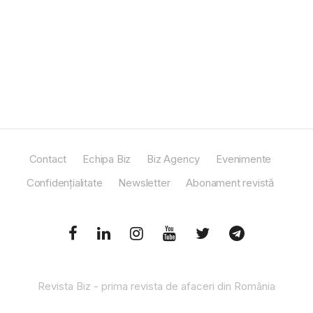
Contact
Echipa Biz
Biz Agency
Evenimente
Confidențialitate
Newsletter
Abonament revistă
Revista Biz - prima revista de afaceri din România