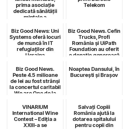
prima asociație
Telekom
dedicată sănătății
mintale a
adolescenților
Biz Good News: Uni
Biz Good News. Cefin
Systems oferă locuri
Trucks, Profi
de muncă în IT
România şi UiPath
refugiaților din
Foundation au oferit
Ucraina
o donație generoasă
pentru...
Biz Good News.
Noaptea Dansului, în
Peste 4.5 milioane
București și Brașov
de lei au fost strânși
la concertul caritabil
We are One de la
Buc...
VINARIUM
Salvați Copiii
International Wine
România ajută la
Contest – Ediția a
dotarea spitalului
XXIII-a se
pentru copii din