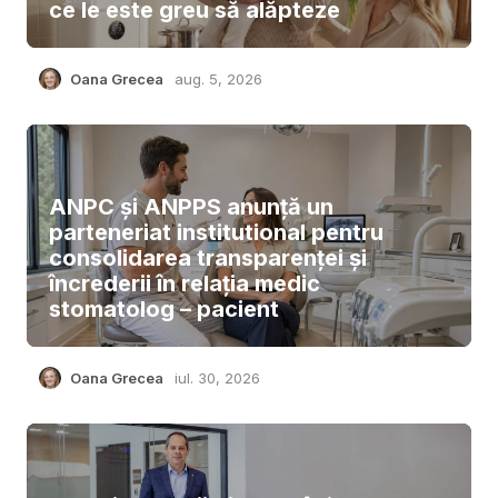
ce le este greu să alăpteze
Oana Grecea
aug. 5, 2026
ANPC și ANPPS anunță un
parteneriat institutional pentru
consolidarea transparenței și
încrederii în relația medic
stomatolog – pacient
Oana Grecea
iul. 30, 2026