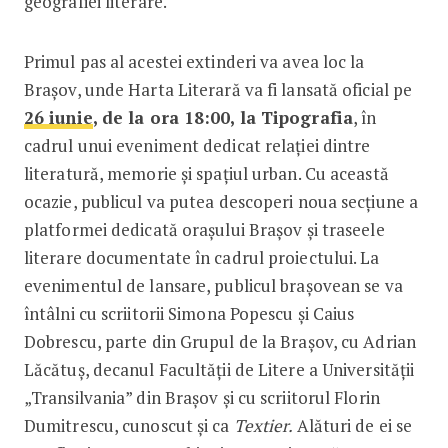
geografiei literare.
Primul pas al acestei extinderi va avea loc la
Brașov, unde Harta Literară va fi lansată oficial pe
26 iunie
, de la ora 18:00, la Tipografia
, în
cadrul unui eveniment dedicat relației dintre
literatură, memorie și spațiul urban. Cu această
ocazie, publicul va putea descoperi noua secțiune a
platformei dedicată orașului Brașov și traseele
literare documentate în cadrul proiectului. La
evenimentul de lansare, publicul brașovean se va
întâlni cu scriitorii Simona Popescu și Caius
Dobrescu, parte din Grupul de la Brașov, cu Adrian
Lăcătuș, decanul Facultății de Litere a Universității
„Transilvania” din Brașov și cu scriitorul Florin
Dumitrescu, cunoscut și ca
Textier.
Alături de ei se