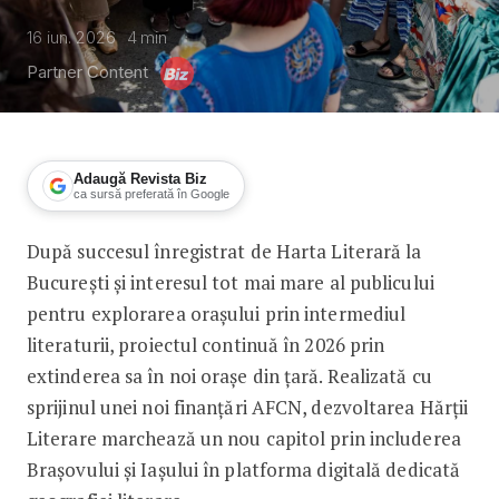
16 iun. 2026
4
min
Partner Content
Adaugă Revista Biz
ca sursă preferată în Google
După succesul înregistrat de Harta Literară la
Harta Literară ajunge la Brașov
București și interesul tot mai mare al publicului
pentru explorarea orașului prin intermediul
literaturii, proiectul continuă în 2026 prin
extinderea sa în noi orașe din țară. Realizată cu
sprijinul unei noi finanțări AFCN, dezvoltarea Hărții
Literare marchează un nou capitol prin includerea
Brașovului și Iașului în platforma digitală dedicată