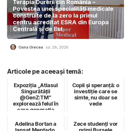
Terapia Durerii din România –
Povestea unei specialități medicale
construite de la zero la primul
centru acreditat ESRA din Europa
Centrală și de Est
Oana Grecea
iul. 29, 2026
Articole pe aceeași temă:
Expoziția „Atlasul
Copii și speranță: o
Singurătății
investiție care se
@GenZ:TM”
simte, nu doar se
explorează felul în
vede
care generația
tânără trăiește
singură...
Adelina Bortan a
Zece studenți vor
lansat Mentado,
primi Bursele