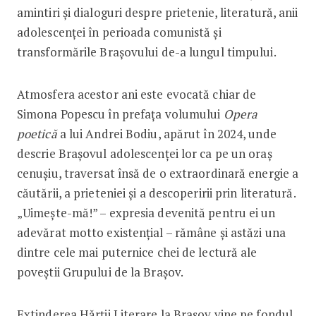
amintiri și dialoguri despre prietenie, literatură, anii
adolescenței în perioada comunistă și
transformările Brașovului de-a lungul timpului.
Atmosfera acestor ani este evocată chiar de
Simona Popescu în prefața volumului
Opera
poetică
a lui Andrei Bodiu, apărut în 2024, unde
descrie Brașovul adolescenței lor ca pe un oraș
cenușiu, traversat însă de o extraordinară energie a
căutării, a prieteniei și a descoperirii prin literatură.
„Uimește-mă!” – expresia devenită pentru ei un
adevărat motto existențial – rămâne și astăzi una
dintre cele mai puternice chei de lectură ale
poveștii Grupului de la Brașov.
Extinderea Hărții Literare la Brașov vine pe fondul