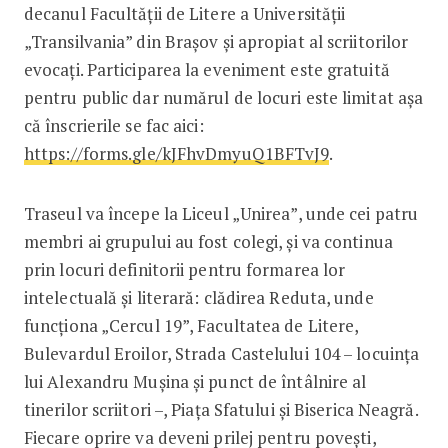
decanul Facultății de Litere a Universității
„Transilvania” din Brașov și apropiat al scriitorilor
evocați. Participarea la eveniment este gratuită
pentru public dar numărul de locuri este limitat așa
că înscrierile se fac aici:
https://forms.gle/kJFhvDmyuQ1BFTvJ9
.
Traseul va începe la Liceul „Unirea”, unde cei patru
membri ai grupului au fost colegi, și va continua
prin locuri definitorii pentru formarea lor
intelectuală și literară: clădirea Reduta, unde
funcționa „Cercul 19”, Facultatea de Litere,
Bulevardul Eroilor, Strada Castelului 104 – locuința
lui Alexandru Mușina și punct de întâlnire al
tinerilor scriitori –, Piața Sfatului și Biserica Neagră.
Fiecare oprire va deveni prilej pentru povești,