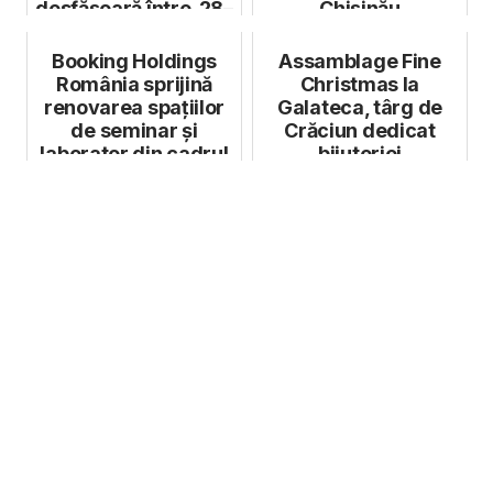
desfășoară între 28–
Chișinău
31 mai 2026
Booking Holdings
Assamblage Fine
România sprijină
Christmas la
renovarea spațiilor
Galateca, târg de
de seminar și
Crăciun dedicat
laborator din cadrul
bijuteriei
Facultății ...
contemporane