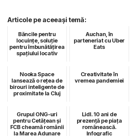
Articole pe aceeași temă:
Băncile pentru
Auchan, în
locuințe, soluție
parteneriat cu Uber
pentru îmbunătățirea
Eats
spațiului locativ
Nooka Space
Creativitate în
lansează o rețea de
vremea pandemiei
birouri inteligente de
proximitate la Cluj
Grupul ONG-uri
Lidl. 10 ani de
pentru Cetățean și
prezență pe piața
FCB cheamă românii
românească.
la Marea Adunare
Infografic