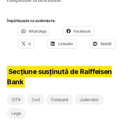
Împărtășește cu audiența ta:
WhatsApp
Facebook
X
LinkedIn
Reddit
Secțiune susținută de Raiffeisen
Bank
CITR
Cod
Companii
Judecator
Lege