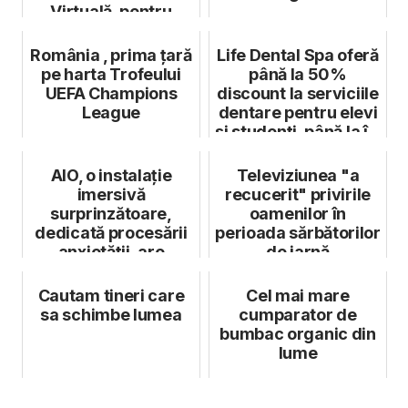
Virtuală, pentru
modificarea u...
România , prima țară
Life Dental Spa oferă
pe harta Trofeului
până la 50%
UEFA Champions
discount la serviciile
League
dentare pentru elevi
și studenți, până la î...
AIO, o instalație
Televiziunea "a
imersivă
recucerit" privirile
surprinzătoare,
oamenilor în
dedicată procesării
perioada sărbătorilor
anxietății, are
de iarnă
vernisajul pe 6 iunie
Cautam tineri care
Cel mai mare
sa schimbe lumea
cumparator de
bumbac organic din
lume