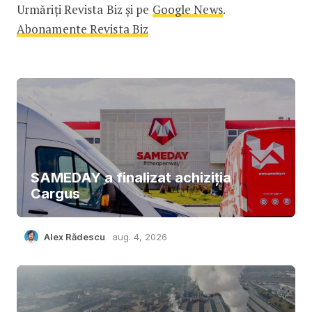
Urmăriți Revista Biz și pe
Google News
.
Abonamente Revista Biz
SAMEDAY a finalizat achiziția
Cargus
Alex Rădescu
aug. 4, 2026