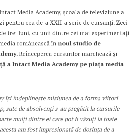
Intact Media Academy, școala de televiziune a
eaptă cursanți pentru a deveni vi
zi pentru cea de-a XXII-a serie de cursanți. Zeci
de trei luni, cu unii dintre cei mai experimentați
s-media românească în
noul studio de
cademy.
Reînceperea cursurilor marchează și
nță a Intact Media Academy pe piața media
 își îndeplinește misiunea de a forma viitori
p, sute de absolvenți s-au pregătit la cursurile
rte mulți dintre ei care pot fi văzuți la toate
acesta am fost impresionată de dorința de a