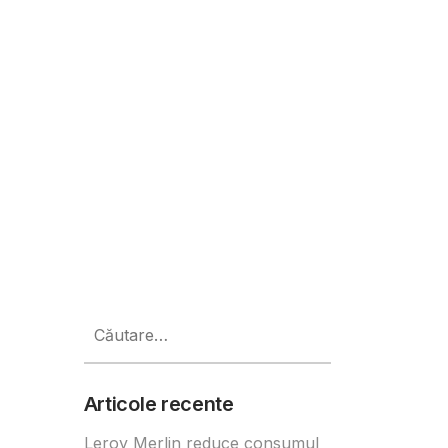
itori jurnaliști de televiziune
Caută
după:
Articole recente
Leroy Merlin reduce consumul