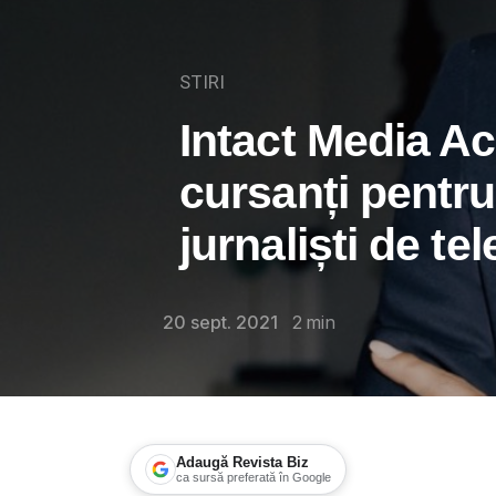
STIRI
Intact Media A
cursanți pentru 
jurnaliști de te
20 sept. 2021
2
min
Adaugă Revista Biz
ca sursă preferată în Google