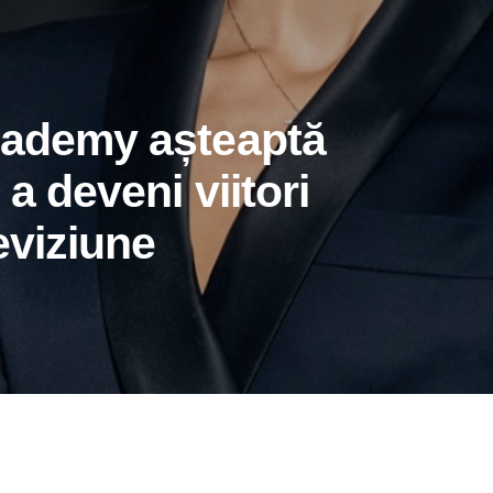
cademy așteaptă
a deveni viitori
leviziune