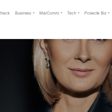
 Check
Business
MarComm
Tech
Proiecte Biz