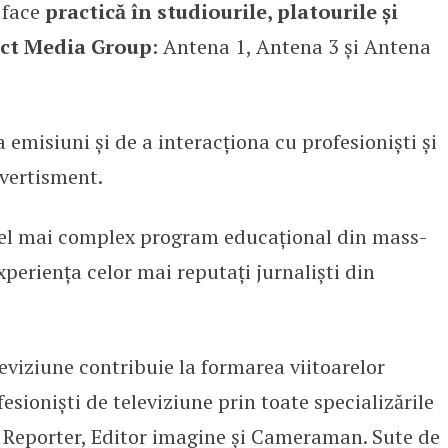
r face
practică în studiourile, platourile și
tact Media Group
: Antena 1, Antena 3 şi Antena
 emisiuni și de a interacționa cu profesioniști și
ivertisment.
cel mai complex program educațional din mass-
eriența celor mai reputați jurnaliști din
leviziune contribuie la formarea viitoarelor
fesioniști de televiziune prin toate specializările
, Reporter, Editor imagine și Cameraman. Sute de