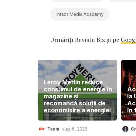
Intact Media Academy
Urmăriți Revista Biz și pe
Goog
Leroy Merlin reduce
consumul de energie în
Ac
magazine și
la
recomandă soluții de
Ac
economisire a energiei
în 
Team
aug. 6, 2026
Cr