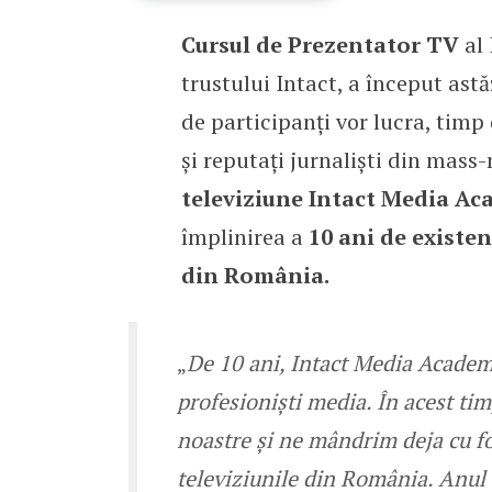
Cursul de Prezentator TV
al 
Intact Media Academy așt
trustului Intact, a început astă
de participanți vor lucra, timp 
și reputați jurnaliști din mas
televiziune Intact Media A
împlinirea a
10 ani de existe
din România.
„
De 10 ani, Intact Media Academy
profesioniști media. În acest tim
noastre și ne mândrim deja cu foa
televiziunile din România. Anul 