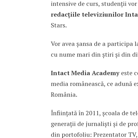
intensive de curs, studenții vo
redacțiile televiziunilor In
Stars.
Vor avea șansa de a participa la
cu nume mari din știri și din d
Intact Media Academy
este 
media românească, ce adună exp
România.
Înființată în 2011, școala de te
generații de jurnaliști și de pro
din portofoliu: Prezentator TV