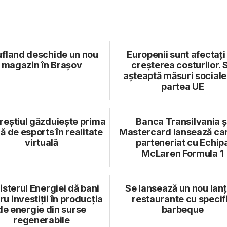
fland deschide un nou
Europenii sunt afectați
magazin în Brașov
creșterea costurilor. 
așteaptă măsuri sociale
partea UE
reștiul găzduiește prima
Banca Transilvania ș
ă de esports în realitate
Mastercard lansează ca
virtuală
parteneriat cu Echip
McLaren Formula 1
isterul Energiei dă bani
Se lansează un nou lanț
ru investiții în producția
restaurante cu specif
de energie din surse
barbeque
regenerabile