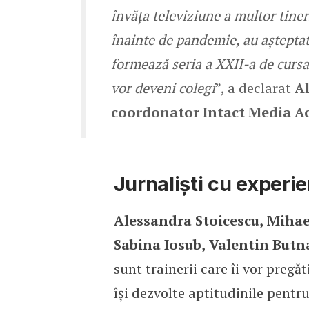
învăța televiziune a multor tine
înainte de pandemie, au așteptat
formează seria a XXII-a de cursan
vor deveni colegi
”, a declarat
Al
coordonator Intact Media 
Jurnaliști cu experi
Alessandra Stoicescu,
Mihael
Sabina Iosub,
Valentin Butna
sunt trainerii care îi vor pregăt
își dezvolte aptitudinile pentru