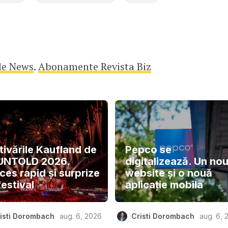
le News
.
Abonamente Revista Biz
tivările Kaufland de
Pepco se
 UNTOLD 2026.
digitalizează. Un no
ces rapid și surprize
website și o nouă
festival
aplicație mobila
isti Dorombach
aug. 6, 2026
Cristi Dorombach
aug. 6, 