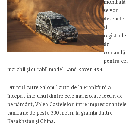
mondială
se vor
deschide
și
registrele
de
comandă
pentru cel
mai abil și durabil model Land Rover 4X4.
Drumul către Salonul auto de la Frankfurd a
început într-unul dintre cele mai izolate locuri de
pe pământ, Valea Castelelor, între impresionantele
canioane de peste 300 metri, la granița dintre
Kazakhstan și China.