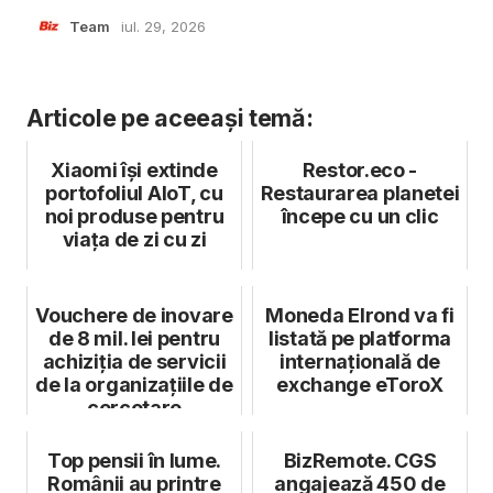
Team
iul. 29, 2026
Articole pe aceeași temă:
Xiaomi își extinde
Restor.eco -
portofoliul AIoT, cu
Restaurarea planetei
noi produse pentru
începe cu un clic
viața de zi cu zi
Vouchere de inovare
Moneda Elrond va fi
de 8 mil. lei pentru
listată pe platforma
achiziția de servicii
internațională de
de la organizațiile de
exchange eToroX
cercetare
Top pensii în lume.
BizRemote. CGS
Românii au printre
angajează 450 de