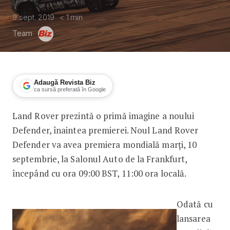
9 sept. 2019
< 1
min
Team
Adaugă Revista Biz
ca sursă preferată în Google
Land Rover prezintă o primă imagine a noului
Land Rover Defender: din centrul Păm
Defender, înaintea premierei. Noul Land Rover
Defender va avea premiera mondială marți, 10
septembrie, la Salonul Auto de la Frankfurt,
începând cu ora 09:00 BST, 11:00 ora locală.
Odată cu
lansarea