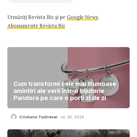
Urmăriți Revista Biz și pe
Google News
.
Abonamente Revista Biz
Cum transformi cele mai frumoase
amintiri ale verii într-o bijuterie
Pandora pe care o porți zi de zi
Cristiana Todiresei
iul. 30, 2026