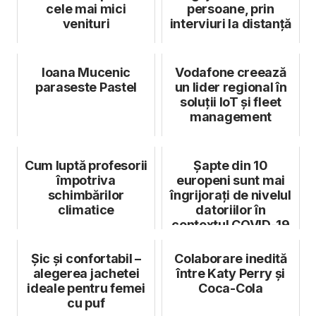
cele mai mici
persoane, prin
venituri
interviuri la distanță
Ioana Mucenic
Vodafone creează
paraseste Pastel
un lider regional în
soluții IoT și fleet
management
Cum luptă profesorii
Șapte din 10
împotriva
europeni sunt mai
schimbărilor
îngrijorați de nivelul
climatice
datoriilor în
contextul COVID-19
Șic și confortabil –
Colaborare inedită
alegerea jachetei
între Katy Perry și
ideale pentru femei
Coca-Cola
cu puf