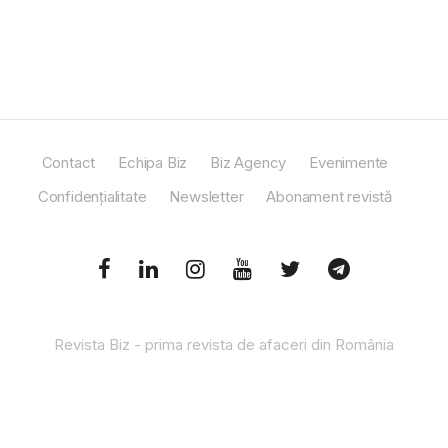
Contact
Echipa Biz
Biz Agency
Evenimente
Confidențialitate
Newsletter
Abonament revistă
Revista Biz - prima revista de afaceri din România