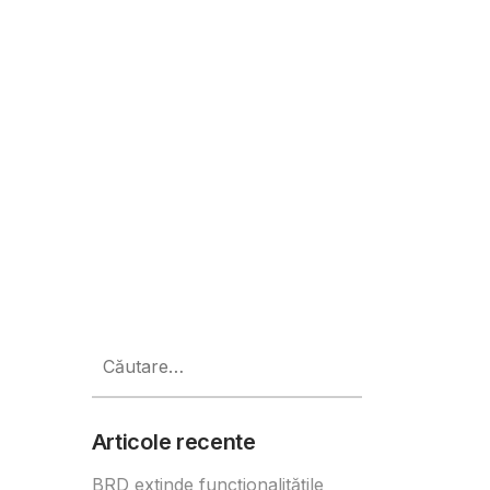
rție de 80% și investiții de 1,5 m
Caută
după:
Articole recente
BRD extinde funcționalitățile