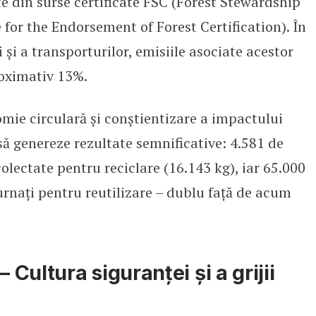
 din surse certificate FSC (Forest Stewardship
or the Endorsement of Forest Certification). În
i și a transporturilor, emisiile asociate acestor
roximativ 13%.
mie circulară și conștientizare a impactului
ă genereze rezultate semnificative: 4.581 de
olectate pentru reciclare (16.143 kg), iar 65.000
urnați pentru reutilizare – dublu față de acum
ultura siguranței și a grijii