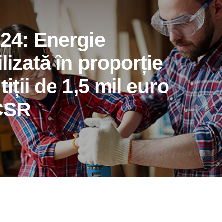
024: Energie
lizată în proporție
iții de 1,5 mil euro
 CSR