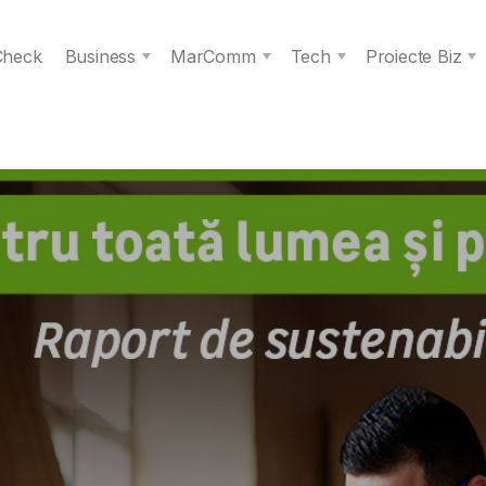
 Check
Business
MarComm
Tech
Proiecte Biz