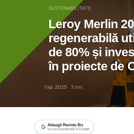
SUSTENABILITATE
Leroy Merlin 2
regenerabilă uti
de 80% și invest
în proiecte de
1 iul. 2025
3
min
Adaugă Revista Biz
ca sursă preferată în Google