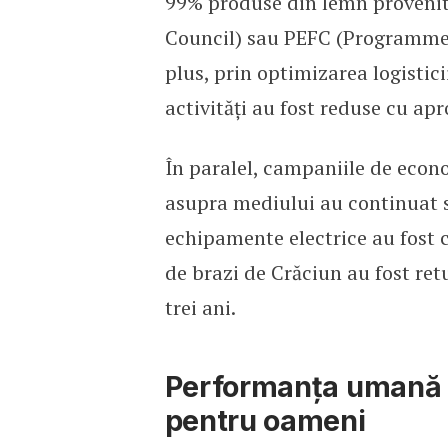
99% produse din lemn provenite
Council) sau PEFC (Programme f
plus, prin optimizarea logistici
activități au fost reduse cu ap
În paralel, campaniile de econo
asupra mediului au continuat s
echipamente electrice au fost c
de brazi de Crăciun au fost ret
trei ani.
Performanța umană – C
pentru oameni