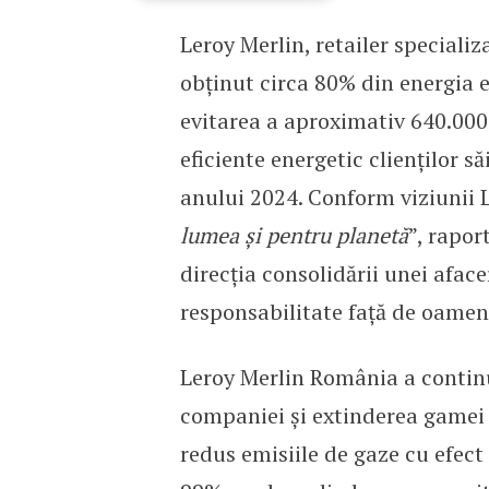
Leroy Merlin, retailer specializa
Leroy Merlin 2024: Energ
obținut circa 80% din energia el
evitarea a aproximativ 640.000
eficiente energetic clienților s
anului 2024. Conform viziunii L
lumea și pentru planetă
”, rapor
direcția consolidării unei aface
responsabilitate față de oamen
Leroy Merlin România a continua
companiei și extinderea gamei 
redus emisiile de gaze cu efect 