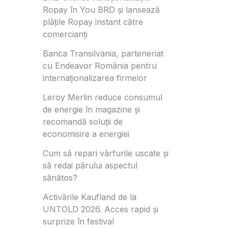
Ropay în You BRD și lansează
plățile Ropay instant către
comercianți
Banca Transilvania, parteneriat
cu Endeavor România pentru
internaționalizarea firmelor
Leroy Merlin reduce consumul
de energie în magazine și
recomandă soluții de
economisire a energiei
Cum să repari vârfurile uscate și
să redai părului aspectul
sănătos?
Activările Kaufland de la
UNTOLD 2026. Acces rapid și
surprize în festival