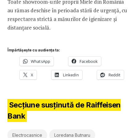
Toate showroom-urile proprii Miele din România
au rămas deschise în perioada stării de urgență, cu
respectarea strictă a măsurilor de igienizare și
distanțare socială.
Împărtășește cu audiența ta:
WhatsApp
Facebook
X
LinkedIn
Reddit
Secțiune susținută de Raiffeisen
Bank
Electrocasnice
Loredana Butnaru