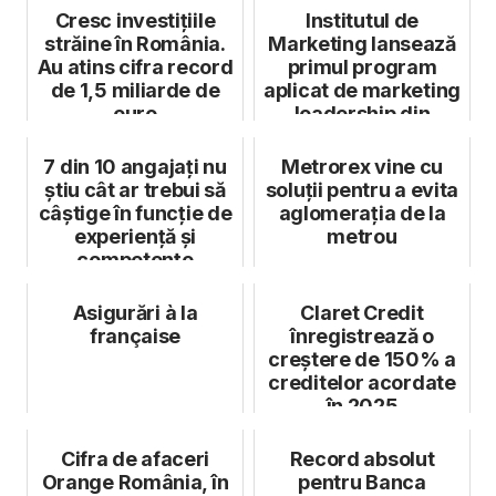
Cresc investițiile
Institutul de
străine în România.
Marketing lansează
Au atins cifra record
primul program
de 1,5 miliarde de
aplicat de marketing
euro
leadership din
România, concepu...
7 din 10 angajați nu
Metrorex vine cu
știu cât ar trebui să
soluții pentru a evita
câștige în funcție de
aglomerația de la
experiență și
metrou
competențe
Asigurări à la
Claret Credit
française
înregistrează o
creștere de 150% a
creditelor acordate
în 2025
Cifra de afaceri
Record absolut
Orange România, în
pentru Banca