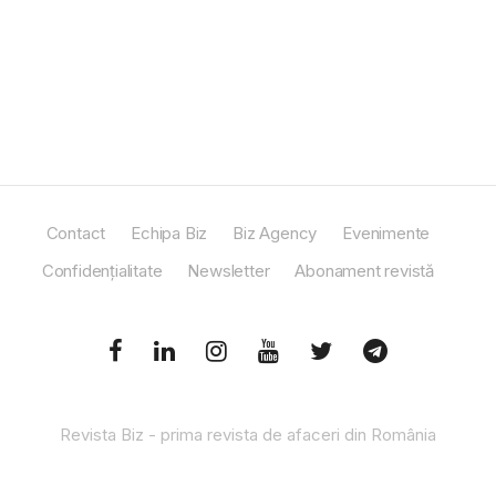
Contact
Echipa Biz
Biz Agency
Evenimente
Confidențialitate
Newsletter
Abonament revistă
Revista Biz - prima revista de afaceri din România