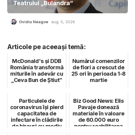
Teatrului „Bulandra”
Ovidiu Neagoe
aug. 5, 2026
Articole pe aceeași temă:
McDonald's și DDB
Numărul comenzilor
România transformă
de flori a crescut de
miturile în adevăr cu
25 ori în perioada 1-8
„Ceva Bun de Știut”
martie
Particulele de
Biz Good News: Elis
coronavirus își pierd
Pavaje donează
capacitatea de
materiale în valoare
infectare în clădirile
de 60.000 euro
de birouri cu mediu
pentru reabilitarea
uscat...
școlilor ...