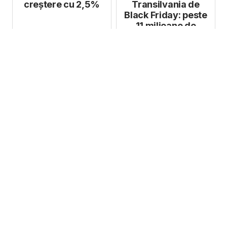
creștere cu 2,5%
Transilvania de
Black Friday: peste
11 milioane de
tranzacții într-o sin...