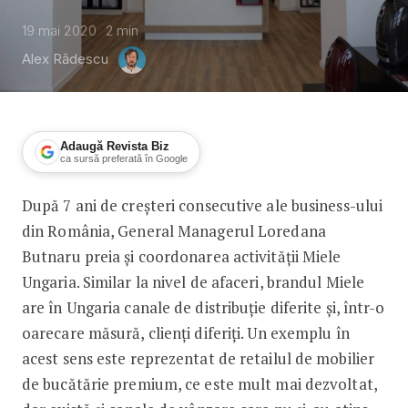
19 mai 2020
2
min
Alex Rădescu
Adaugă Revista Biz
ca sursă preferată în Google
După 7 ani de creșteri consecutive ale business-ului
Loredana Butnaru, CEO Miele România, 
din România, General Managerul Loredana
Butnaru preia și coordonarea activității Miele
Ungaria. Similar la nivel de afaceri, brandul Miele
are în Ungaria canale de distribuție diferite și, într-o
oarecare măsură, clienți diferiți. Un exemplu în
acest sens este reprezentat de retailul de mobilier
de bucătărie premium, ce este mult mai dezvoltat,