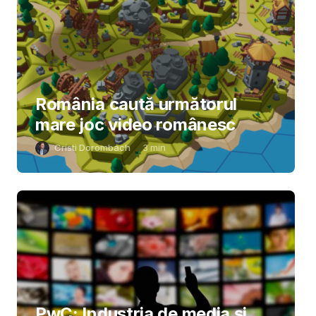
România caută următorul
mare joc video românesc
Cristi Dorombach
3
min
PwC: Industria de media și