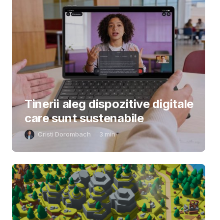
Tinerii aleg dispozitive digitale
care sunt sustenabile
Cristi Dorombach
3
min