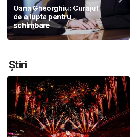
Oana Gheorghiu: Curajul
de a lupta pentru
schimbare
Știri