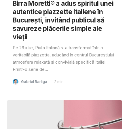
Birra Moretti® a adus spiritul unei
autentice piazzette italiene în
București, invitând publicul să
savureze plăcerile simple ale
vieții
Pe 26 iulie, Piața Italiană s-a transformat într-o
veritabilă piazzetta, aducând în centrul Bucureștiului
atmosfera relaxată și convivială specifică Italiei.
Printr-o serie de...
Gabriel Barliga
2
min