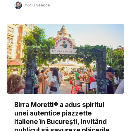
Ovidiu Neagoe
Birra Moretti® a adus spiritul
unei autentice piazzette
italiene în București, invitând
publicul să savureze plăcerile