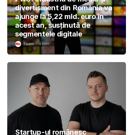
divertisment din România va
ajunge la 5,22 mld. euro în
acest an, susținută de
segmentele digitale
Team
4
min
Startup-ul românesc