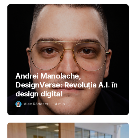
Andrei Manolache,
DesignVerse: Revoluția A.I. în
design digital
Alex Rădescu
4
min