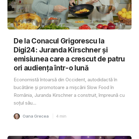
De la Conacul Grigorescu la
Digi24: Juranda Kirschner și
emisiunea care a crescut de patru
ori audiența într-o lună
Economistă întoarsă din Occident, autodidactă în
bucătărie și promotoare a mișcării Slow Food în
România, Juranda Kirschner a construit, împreună cu
soțul său...
Oana Grecea
4
min