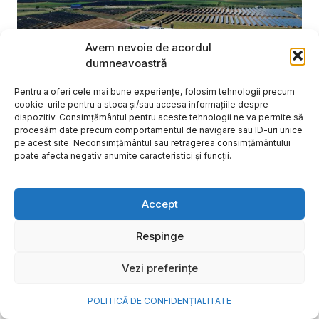
Avem nevoie de acordul
dumneavoastră
Pentru a oferi cele mai bune experiențe, folosim tehnologii precum
cookie-urile pentru a stoca și/sau accesa informațiile despre
dispozitiv. Consimțământul pentru aceste tehnologii ne va permite să
procesăm date precum comportamentul de navigare sau ID-uri unice
pe acest site. Neconsimțământul sau retragerea consimțământului
poate afecta negativ anumite caracteristici și funcții.
NOVA Power & Gas: un program
Accept
de investiții de un miliard de
euro și o nouă promisiune de
Respinge
brand: „Energie simplă. Pentru
Vezi preferințe
o viață mai bună”
POLITICĂ DE CONFIDENȚIALITATE
După aproape 20 de ani în care a investit în