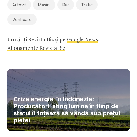
pozitii sunt ocupate de
Autovit
Masini
Rar
Trafic
Volkswagen, BMW, Audi si
Opel, cautate in special de
Verificare
catre bucuresteni.
Urmatoarele…
Urmăriți Revista Biz și pe
Google News
.
Abonamente Revista Biz
Criza energiei în Indonezia:
Producătorii sting lumina în timp de
statul îi foțează să vândă sub prețul
pieței