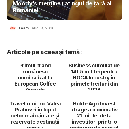
Moody’s menține ratingul de țară al
României
Team
aug. 8, 2026
Articole pe aceeași temă:
Primul brand
Business cumulat de
românesc
141,5 mil. lei pentru
nominalizat la
ROCA Industry în
European Coffee
primele trei luni din
Awards
2024
Travelminit.ro: Valea
Holde Agri Invest
Prahovei în topul
atrage aproximativ
celor mai căutate și
21 mil. lei de la
rezervate destinații
investitori printr-o
pentru
majorare de capital