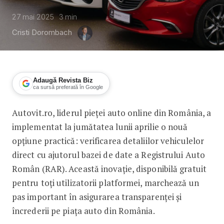
27 mai 2025
3
min
Cristi Dorombach
Adaugă Revista Biz
ca sursă preferată în Google
Autovit.ro, liderul pieței auto online din România, a
Nu se mai poate da kilometrajul înapo
implementat la jumătatea lunii aprilie o nouă
opțiune practică: verificarea detaliilor vehiculelor
direct cu ajutorul bazei de date a Registrului Auto
Român (RAR). Această inovație, disponibilă gratuit
pentru toți utilizatorii platformei, marchează un
pas important în asigurarea transparenței și
încrederii pe piața auto din România.