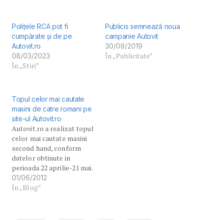
Polițele RCA pot fi
Publicis semnează noua
cumpărate și de pe
campanie Autovit
Autovit.ro
30/09/2019
În „Publicitate”
08/03/2023
În „Stiri”
Topul celor mai cautate
masini de catre romani pe
site-ul Autovit.ro
Autovit.ro a realizat topul
celor mai cautate masini
second hand, conform
datelor obtinute in
perioada 22 aprilie-21 mai.
In urma rezultatelor, se
01/06/2012
pare ca in topul
În „Blog”
preferintelor romanilor
raman totusi marcile
nemtesti. Primele patru