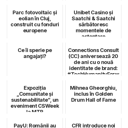
minivacanța...
Parc fotovoltaic și
Unibet Casino și
eolian în Cluj,
Saatchi & Saatchi
construit cu fonduri
sărbătoresc
europene
momentele de
așteptare
Ce îi sperie pe
Connections Consult
angajați?
(CC) aniversează 20
de ani cu o nouă
identitate de brand:
#TechHumanityForward
Expoziția
Mihnea Gheorghiu,
„Comunitate și
inclus în Golden
sustenabilitate”, un
Drum Hall of Fame
eveniment CSWeek
la MȚR
PayU: Românii au
CFR introduce noi