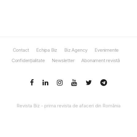
Contact
Echipa Biz
Biz Agency
Evenimente
Confidențialitate
Newsletter
Abonament revistă
Revista Biz - prima revista de afaceri din România