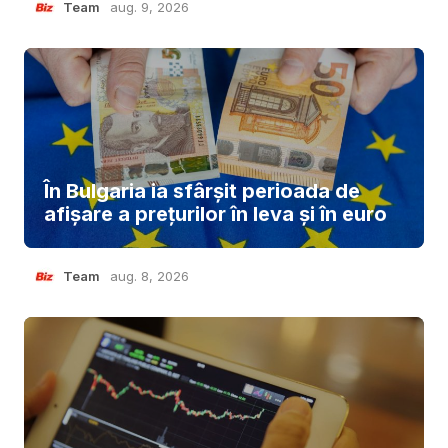
Team
aug. 9, 2026
În Bulgaria ia sfârşit perioada de
afișare a prețurilor în ​​leva și în euro
Team
aug. 8, 2026