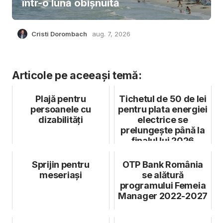
într-o lună obișnuită
Cristi Dorombach
aug. 7, 2026
Articole pe aceeași temă:
Plajă pentru
Tichetul de 50 de lei
persoanele cu
pentru plata energiei
dizabilități
electrice se
prelungește până la
finalul lui 2026
Sprijin pentru
OTP Bank România
meseriași
se alătură
programului Femeia
Manager 2022-2027