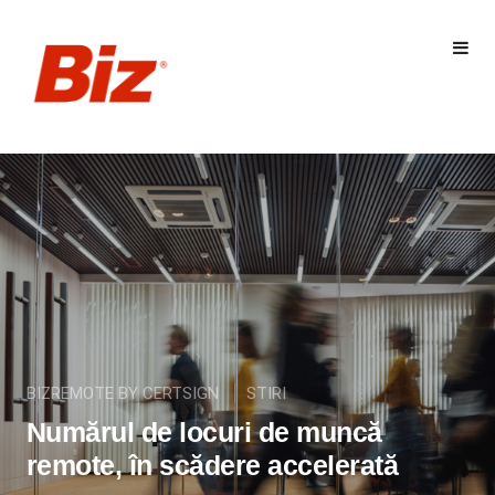
BIZREMOTE BY CERTSIGN
STIRI
Numărul de locuri de muncă
remote, în scădere accelerată