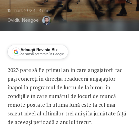
15 mart. 2023
3
min
Ovidiu Neagoe
Adaugă Revista Biz
ca sursă preferată în Google
2023 pare să fie primul an în care angajatorii fac
Numărul de locuri de muncă remote, î
pași concreți în direcția readucerii angajaților
înapoi la programul de lucru de la birou, în
condițiile în care numărul de locuri de muncă
remote postate în ultima lună este la cel mai
scăzut nivel al ultimilor trei ani și la jumătate față
de aceeași perioadă a anului trecut.