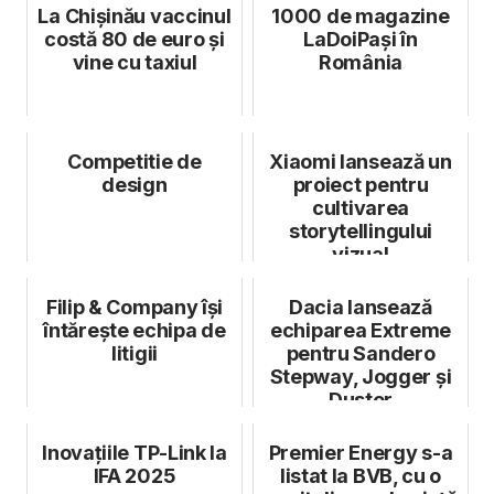
La Chișinău vaccinul
1000 de magazine
costă 80 de euro și
LaDoiPași în
vine cu taxiul
România
Competitie de
Xiaomi lansează un
design
proiect pentru
cultivarea
storytellingului
vizual
Filip & Company își
Dacia lansează
întărește echipa de
echiparea Extreme
litigii
pentru Sandero
Stepway, Jogger și
Duster
Inovațiile TP-Link la
Premier Energy s-a
IFA 2025
listat la BVB, cu o