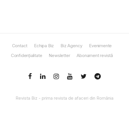
Contact
Echipa Biz
Biz Agency
Evenimente
Confidențialitate
Newsletter
Abonament revistă
Revista Biz - prima revista de afaceri din România