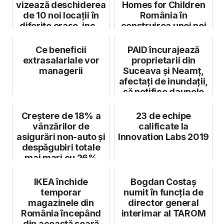
vizează deschiderea
Homes for Children
de 10 noi locații în
România în
diferite orașe, inc...
construirea unei noi
case familial...
Ce beneficii
PAID încurajează
extrasalariale vor
proprietarii din
managerii
Suceava și Neamț,
afectați de inundații,
să notifice daunele
Creștere de 18% a
23 de echipe
vânzărilor de
calificate la
asigurări non-auto și
Innovation Labs 2019
despăgubiri totale
mai mari cu 26%
pentru Alli...
IKEA închide
Bogdan Costaș
temporar
numit în funcția de
magazinele din
director general
România începând
interimar al TAROM
din această seară