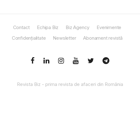
Contact
Echipa Biz
Biz Agency
Evenimente
Confidențialitate
Newsletter
Abonament revistă
Revista Biz - prima revista de afaceri din România