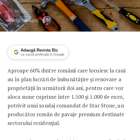
25 aug. 2021
2
min
Ovidiu Neagoe
Adaugă Revista Biz
ca sursă preferată în Google
Aproape 60% dintre românii care locuiesc la casă
Peste jumătate dintre românii care sta
au în plan lucrări de îmbunătățire și renovare a
proprietății în următorii doi ani, pentru care vor
aloca sume cuprinse între 1.500 și 5.000 de euro,
potrivit unui sondaj comandat de Star Stone, un
producător român de pavaje premium destinate
sectorului rezidențial.