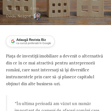
18 mart. 2021
4
min
Ovidiu Neagoe
Adaugă Revista Biz
ca sursă preferată în Google
Piața de investiții imobiliare a devenit o alternativă
Piața de investiții imobiliare, oportu
din ce în ce mai atractivă pentru antreprenorii
români, care sunt interesați să își diversifice
instrumentele prin care să-și plaseze capitalul
obținut din alte business-uri.
”În ultima perioadă am văzut un număr
important de oameni de afaceri români care