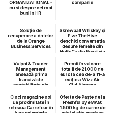
ORGANIZATIONAL -
companie
cu si despre cei mai
buni in HR
Soluție de
Skrewball Whiskey și
recuperare a datelor
Five The Hive
de la Orange
deschid conversația
Business Services
despre femeile din
HoReCa din România
Vulpoi & Toader
Premii în valoare
Management
totală de 21.000 de
lansează prima
euro la cea de-a 11-a
franciză de
ediție a Wizz Air
contabilitate din
Cluj-Napoca
România
Internatio...
Cinci magazine noi
Oferte de Paște de la
de proximitate în
Freshful by eMAG:
rețeaua Carrefour în
1.500 kg de carne de
luna noiembrie
miel și alte produse