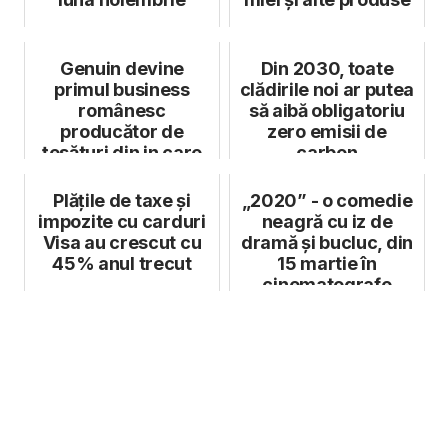
Genuin devine
Din 2030, toate
primul business
clădirile noi ar putea
românesc
să aibă obligatoriu
producător de
zero emisii de
țesături din in care
carbon
va recicla propriile
mater...
Plățile de taxe și
„2020” - o comedie
impozite cu carduri
neagră cu iz de
Visa au crescut cu
dramă și bucluc, din
45% anul trecut
15 martie în
cinematografe