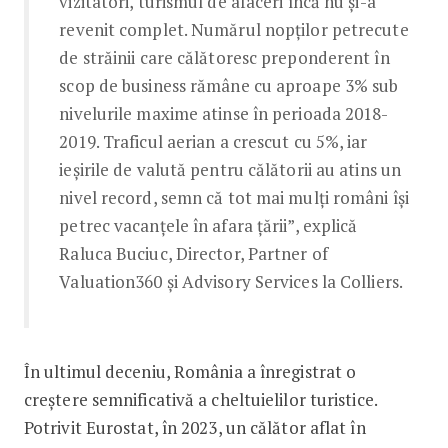
vizitatori, turismul de afaceri încă nu și-a
revenit complet. Numărul nopților petrecute
de străinii care călătoresc preponderent în
scop de business rămâne cu aproape 3% sub
nivelurile maxime atinse în perioada 2018-
2019. Traficul aerian a crescut cu 5%, iar
ieșirile de valută pentru călătorii au atins un
nivel record, semn că tot mai mulți români își
petrec vacanțele în afara țării”, explică
Raluca Buciuc, Director, Partner of
Valuation360 și Advisory Services la Colliers.
În ultimul deceniu, România a înregistrat o
creștere semnificativă a cheltuielilor turistice.
Potrivit Eurostat, în 2023, un călător aflat în