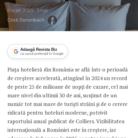
6 mart. 2025
3
min
Cristi Dorombach
Adaugă Revista Biz
ca sursă preferată în Google
Piața hotelieră din România se află într-o perioadă
Piața hotelieră din România atinge un
de creștere accelerată, atingând în 2024 un record
de peste 25 de milioane de nopți de cazare, cel mai
mare nivel din ultimii 30 de ani, susținut de un
număr tot mai mare de turiști străini și de o cerere
ridicată pentru hoteluri moderne, potrivit
raportului anual publicat de Colliers. Vizibilitatea
internațională a României este în creștere, iar