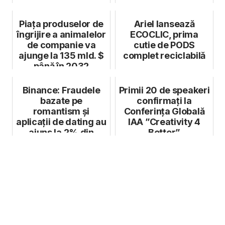
Piața produselor de
Ariel lansează
îngrijire a animalelor
ECOCLIC, prima
de companie va
cutie de PODS
ajunge la 135 mld. $
complet reciclabilă
până în 2032
Binance: Fraudele
Primii 20 de speakeri
bazate pe
confirmați la
romantism și
Conferința Globală
aplicații de dating au
IAA ”Creativity 4
ajuns la 2% din
Better”
totalul escrocheriil...