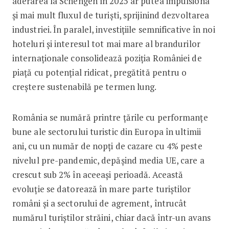
aderarea la Schengen în 2025 ar putea impulsiona
și mai mult fluxul de turiști, sprijinind dezvoltarea
industriei. În paralel, investițiile semnificative în noi
hoteluri și interesul tot mai mare al brandurilor
internaționale consolidează poziția României de
piață cu potențial ridicat, pregătită pentru o
creștere sustenabilă pe termen lung.
România se numără printre țările cu performanțe
bune ale sectorului turistic din Europa în ultimii
ani, cu un număr de nopți de cazare cu 4% peste
nivelul pre-pandemic, depășind media UE, care a
crescut sub 2% în aceeași perioadă. Această
evoluție se datorează în mare parte turiștilor
români și a sectorului de agrement, întrucât
numărul turiștilor străini, chiar dacă într-un avans