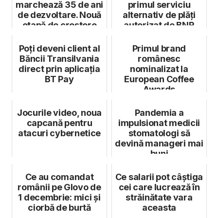
marchează 35 de ani
primul serviciu
de dezvoltare. Nouă
alternativ de plăți
etapă de creștere
autorizat de BNR
Poți deveni client al
Primul brand
Băncii Transilvania
românesc
direct prin aplicația
nominalizat la
BT Pay
European Coffee
Awards
Jocurile video, noua
Pandemia a
capcană pentru
impulsionat medicii
atacuri cybernetice
stomatologi să
devină manageri mai
buni
Ce au comandat
Ce salarii pot câștiga
românii pe Glovo de
cei care lucrează în
1 decembrie: mici și
străinătate vara
ciorbă de burtă
aceasta