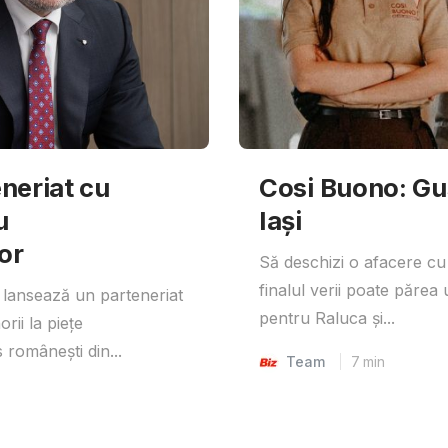
neriat cu
Cosi Buono: Gust
u
Iași
or
Să deschizi o afacere cu
finalul verii poate părea 
lansează un parteneriat
pentru Raluca și...
rii la piețe
 românești din...
Team
7
min