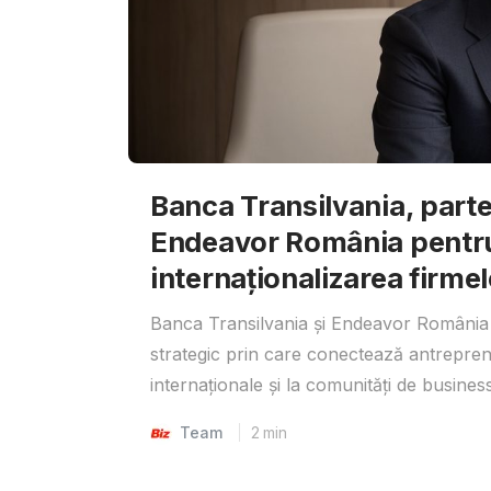
Banca Transilvania, parte
Endeavor România pentr
internaționalizarea firmel
Banca Transilvania și Endeavor România 
strategic prin care conectează antrepreno
internaționale și la comunități de business
Team
2
min