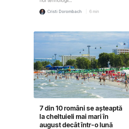
noi tehnologii...
Cristi Dorombach
6
min
7 din 10 români se așteaptă
la cheltuieli mai mari în
august decât într-o lună