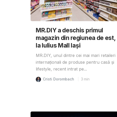
MR.DIY a deschis primul
magazin din regiunea de est,
la Iulius Mall Iași
MR.DIY, unul dintre cei mai mari retaileri
internaționali de produse pentru casă și
lifestyle, recent intrat pe...
Cristi Dorombach
3
min