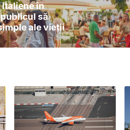
l: Școlile nu pot
înlocuiască