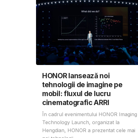
HONOR lansează noi
tehnologii de imagine pe
mobil: fluxul de lucru
cinematografic ARRI
În cadrul evenimentului HONOR Imaging
Technology Launch, organizat la
Hengdian, HONOR a prezentat cele mai