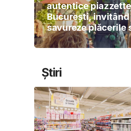
International Schoo
permite AI-ului să 
gândirea elevilor
Știri