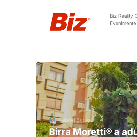
Biz Reality
Evenimente
Cristi Dorombach
Richard Joannides,