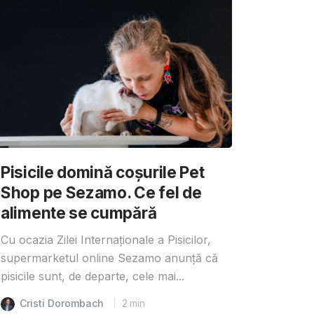
Pisicile domină coșurile Pet
Shop pe Sezamo. Ce fel de
alimente se cumpără
Cu ocazia Zilei Internaționale a Pisicilor,
supermarketul online Sezamo anunță că
pisicile sunt, de departe, cele mai...
Cristi Dorombach
2
min