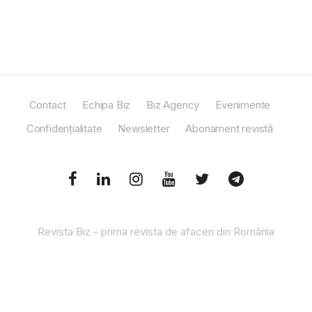
Contact
Echipa Biz
Biz Agency
Evenimente
Confidențialitate
Newsletter
Abonament revistă
Revista Biz - prima revista de afaceri din România