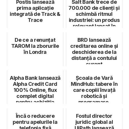
Postis lansează
Salt Bank trece de
prima aplicație
700.000 de clienți și
integrată de Track &
schimbă ritmul
Trace
industriei: un produs
relevant lansat în
fie...
De ce a renunțat
BRD lansează
TAROM la zborurile
creditarea online și
în Londra
deschiderea de la
distanță a contului
curent
Alpha Bank lansează
Școala de Vară
Alpha Credit Card
MindHub: tabere în
100% Online, flux
care copiii învață
complet digital
robotică și
pentru achiziția
programare,
cardurilor ...
practică sporturi și
ex...
Încă o reducere
Fostul director
pentru apelurile la
juridic global al
telefonia fixă
UiPath lansează