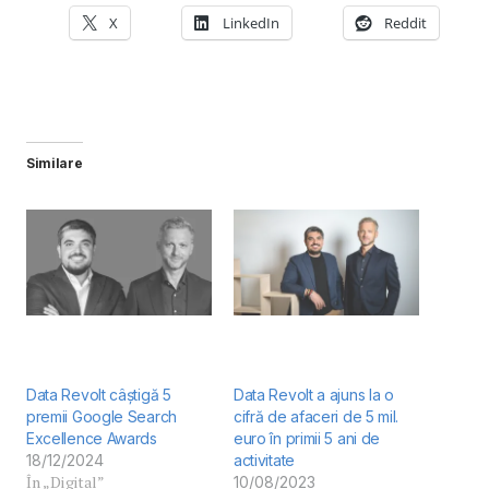
X
LinkedIn
Reddit
Similare
Data Revolt câștigă 5
Data Revolt a ajuns la o
premii Google Search
cifră de afaceri de 5 mil.
Excellence Awards
euro în primii 5 ani de
18/12/2024
activitate
În „Digital”
10/08/2023