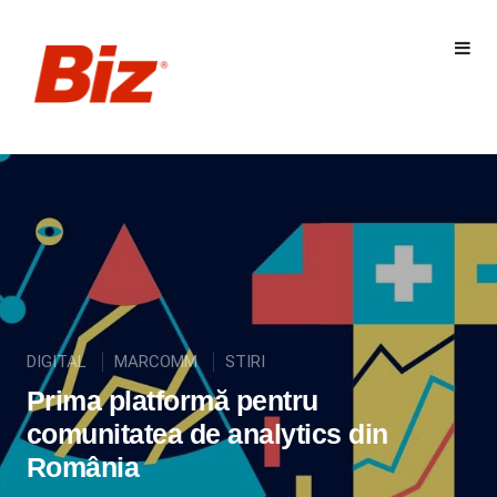
DIGITAL
MARCOMM
STIRI
Prima platformă pentru
comunitatea de analytics din
România