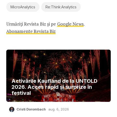
MicroAnalytics
Re:Think:Analytics
Urmăriți Revista Biz și pe
Google News
.
Abonamente Revista Biz
Activările Kaufland de la UNTOLD
2026. Acces rapid și surprize în
festival
Cristi Dorombach
aug. 6, 2026