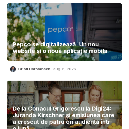
Pepco se digitalizează. Un nou
website și o nouă aplicație mobila
Cristi Dorombach
aug. 6, 2026
De la Conacul Grigorescu la Digi24:
Juranda Kirschner și emisiunea care
a crescut de patru ori audiența într-
o lună