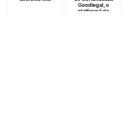
Goodlegal, o
platformă de
infrastructură
juridică