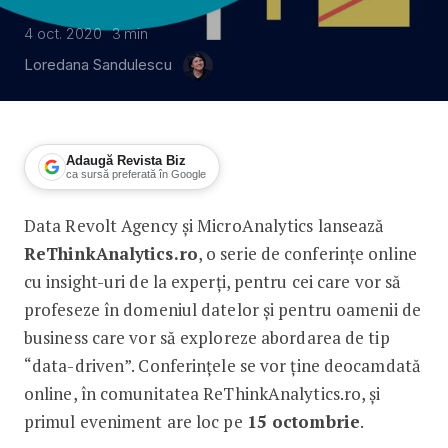
4 oct. 2020
3
min
Loredana Sandulescu
Adaugă Revista Biz
ca sursă preferată în Google
Data Revolt Agency și MicroAnalytics lansează
Prima platformă pentru comunitatea 
ReThinkAnalytics.ro
, o serie de conferințe online
cu insight-uri de la experți, pentru cei care vor să
profeseze în domeniul datelor și pentru oamenii de
business care vor să exploreze abordarea de tip
“data-driven”. Conferințele se vor ține deocamdată
online, în comunitatea ReThinkAnalytics.ro, și
primul eveniment are loc pe
15 octombrie
.