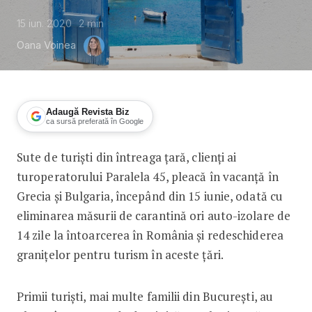
15 iun. 2020
2
min
Oana Voinea
Adaugă Revista Biz
ca sursă preferată în Google
Sute de turiști din întreaga țară, clienți ai
Primele vacanțe după 15 iunie. Ce au 
turoperatorului Paralela 45, pleacă în vacanță în
Grecia și Bulgaria, începând din 15 iunie, odată cu
eliminarea măsurii de carantină ori auto-izolare de
14 zile la întoarcerea în România și redeschiderea
granițelor pentru turism în aceste țări.
Primii turiști, mai multe familii din București, au