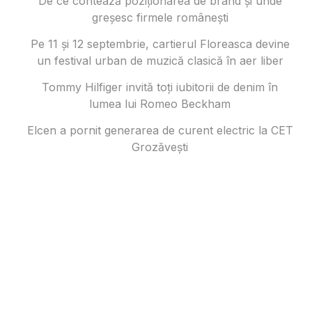
De ce contează poziționarea de brand și unde
greșesc firmele românești
Pe 11 și 12 septembrie, cartierul Floreasca devine
un festival urban de muzică clasică în aer liber
Tommy Hilfiger invită toți iubitorii de denim în
lumea lui Romeo Beckham
Elcen a pornit generarea de curent electric la CET
Grozăvești