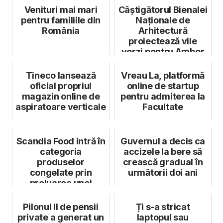
Venituri mai mari
Câștigătorul Bienalei
pentru familiile din
Naționale de
România
Arhitectură
proiectează vile
verzi pentru Amber
Forest
Tineco lansează
Vreau La, platformă
oficial propriul
online de startup
magazin online de
pentru admiterea la
aspiratoare verticale
Facultate
Scandia Food intră în
Guvernul a decis ca
categoria
accizele la bere să
produselor
crească gradual în
congelate prin
următorii doi ani
preluarea unei
fabrici, cu peste 6
mil. eu...
Pilonul II de pensii
Ți s-a stricat
private a generat un
laptopul sau