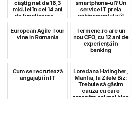
câștig net de 16,3
smartphone-ul? Un
mld. lei în cei 14 ani
service IT preia
de funcționare, ...
echipamentul și îl
livrează ulterior ...
European Agile Tour
Termene.ro are un
vine in Romania
nou CFO, cu 12 ani de
experiență în
banking
Cum se recrutează
Loredana Hatingher,
angajații în IT
Mantia, la Zilele Biz:
Trebuie să găsim
cauza cu care
rezonăm cel mai bine
și la...