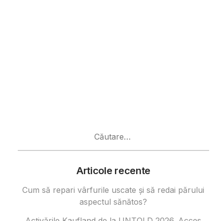
Caută
după:
Articole recente
Cum să repari vârfurile uscate și să redai părului
aspectul sănătos?
Activările Kaufland de la UNTOLD 2026. Acces