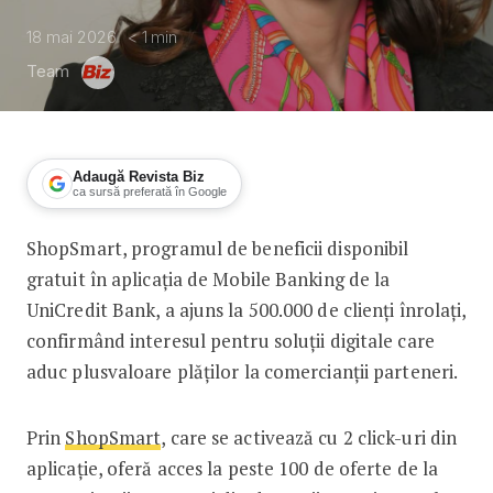
18 mai 2026
< 1
min
Team
Adaugă Revista Biz
ca sursă preferată în Google
ShopSmart, programul de beneficii disponibil
Programul ShopSmart al UniCredit Ban
gratuit în aplicația de Mobile Banking de la
UniCredit Bank, a ajuns la 500.000 de clienți înrolați,
confirmând interesul pentru soluții digitale care
aduc plusvaloare plăților la comercianții parteneri.
Prin
ShopSmart
, care se activează cu 2 click-uri din
aplicație, oferă acces la peste 100 de oferte de la