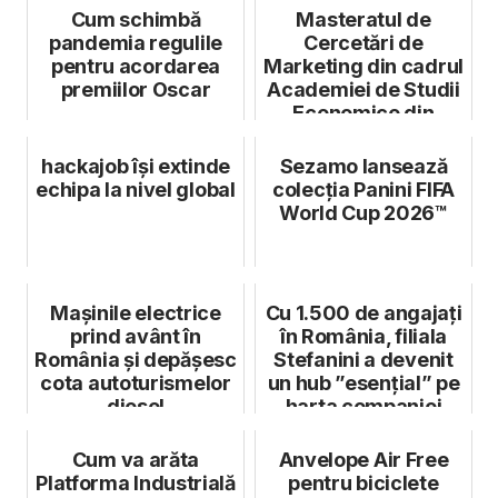
Cum schimbă
Masteratul de
pandemia regulile
Cercetări de
pentru acordarea
Marketing din cadrul
premiilor Oscar
Academiei de Studii
Economice din
București este acu...
hackajob își extinde
Sezamo lansează
echipa la nivel global
colecția Panini FIFA
World Cup 2026™
Mașinile electrice
Cu 1.500 de angajați
prind avânt în
în România, filiala
România și depășesc
Stefanini a devenit
cota autoturismelor
un hub ”esențial” pe
diesel
harta companiei
Cum va arăta
Anvelope Air Free
Platforma Industrială
pentru biciclete