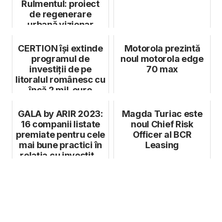
Rulmentul: proiect
de regenerare
urbană vizionar
pentru Brașov
CERTION își extinde
Motorola prezintă
programul de
noul motorola edge
investiții de pe
70 max
litoralul românesc cu
încă 2 mil. euro
GALA by ARIR 2023:
Magda Turiac este
16 companii listate
noul Chief Risk
premiate pentru cele
Officer al BCR
mai bune practici în
Leasing
relația cu investit...