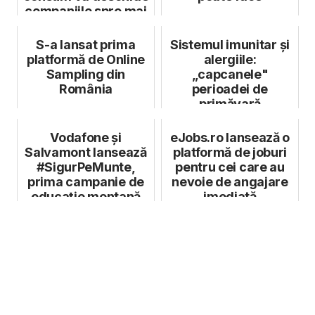
companiile spre mai
multă co...
S-a lansat prima
Sistemul imunitar și
platformă de Online
alergiile:
Sampling din
„capcanele"
România
perioadei de
primăvară
Vodafone și
eJobs.ro lansează o
Salvamont lansează
platformă de joburi
#SigurPeMunte,
pentru cei care au
prima campanie de
nevoie de angajare
educație montană
imediată