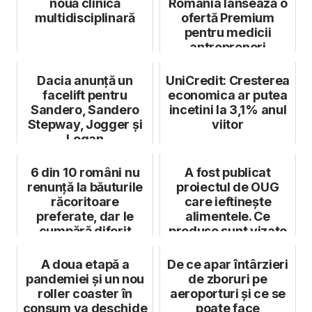
nouă clinică
România lansează o
multidisciplinară
ofertă Premium
pentru medicii
antreprenori
Dacia anunță un
UniCredit: Cresterea
facelift pentru
economica ar putea
Sandero, Sandero
incetini la 3,1% anul
Stepway, Jogger și
viitor
Logan
6 din 10 români nu
A fost publicat
renunță la băuturile
proiectul de OUG
răcoritoare
care ieftinește
preferate, dar le
alimentele. Ce
cumpără diferit
produse sunt vizate
A doua etapă a
De ce apar întârzieri
pandemiei și un nou
de zboruri pe
roller coaster în
aeroporturi și ce se
consum va deschide
poate face