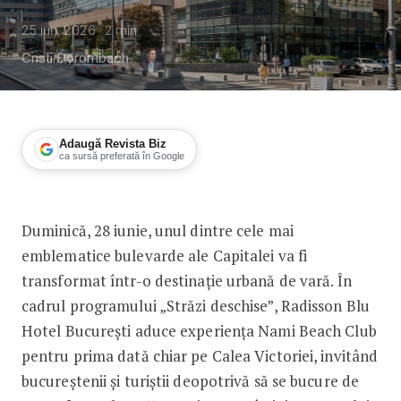
25 iun. 2026
2
min
Cristi Dorombach
Adaugă Revista Biz
ca sursă preferată în Google
Radisson Blu Hotel București aduce v
Duminică, 28 iunie, unul dintre cele mai
emblematice bulevarde ale Capitalei va fi
transformat într-o destinație urbană de vară. În
cadrul programului „Străzi deschise”, Radisson Blu
Hotel București aduce experiența Nami Beach Club
pentru prima dată chiar pe Calea Victoriei, invitând
bucureștenii și turiștii deopotrivă să se bucure de