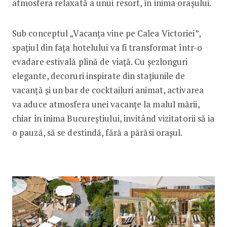
atmosfera relaxată a unui resort, în inima orașului.
Sub conceptul „Vacanța vine pe Calea Victoriei”,
spațiul din fața hotelului va fi transformat într-o
evadare estivală plină de viață. Cu șezlonguri
elegante, decoruri inspirate din stațiunile de
vacanță și un bar de cocktailuri animat, activarea
va aduce atmosfera unei vacanțe la malul mării,
chiar în inima Bucureștiului, invitând vizitatorii să ia
o pauză, să se destindă, fără a părăsi orașul.