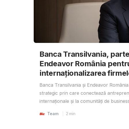
Banca Transilvania, parte
Endeavor România pentr
internaționalizarea firmel
Banca Transilvania și Endeavor România 
strategic prin care conectează antrepreno
internaționale și la comunități de business
Team
2
min