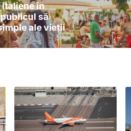
l: Școlile nu pot
înlocuiască