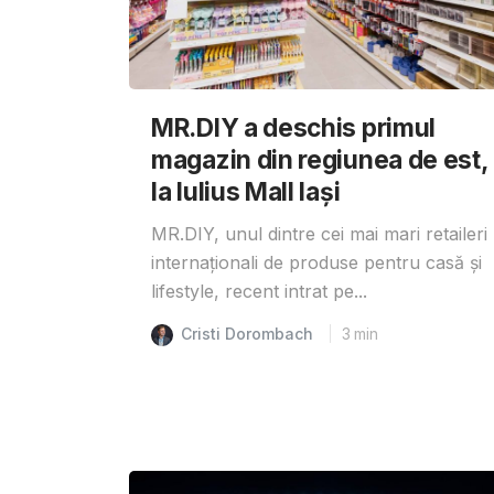
MR.DIY a deschis primul
magazin din regiunea de est,
la Iulius Mall Iași
MR.DIY, unul dintre cei mai mari retaileri
internaționali de produse pentru casă și
lifestyle, recent intrat pe...
Cristi Dorombach
3
min