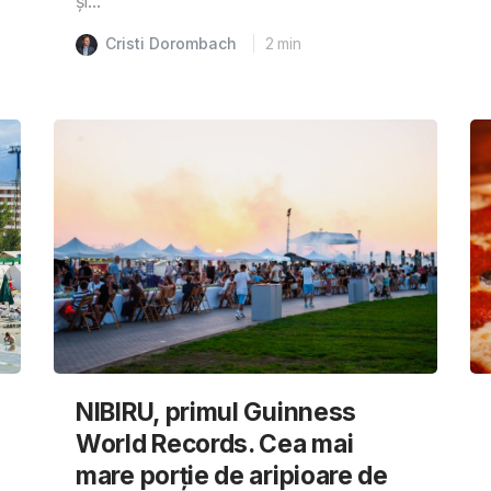
și...
Cristi Dorombach
2
min
NIBIRU, primul Guinness
World Records. Cea mai
mare porție de aripioare de