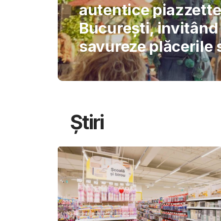
International Schoo
permite AI-ului să 
gândirea elevilor
Știri