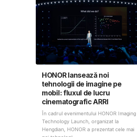
HONOR lansează noi
tehnologii de imagine pe
mobil: fluxul de lucru
cinematografic ARRI
În cadrul evenimentului HONOR Imaging
Technology Launch, organizat la
Hengdian, HONOR a prezentat cele mai