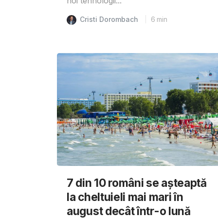
noi tehnologii...
Cristi Dorombach
6
min
7 din 10 români se așteaptă
la cheltuieli mai mari în
august decât într-o lună