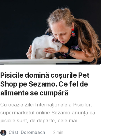
Pisicile domină coșurile Pet
Shop pe Sezamo. Ce fel de
alimente se cumpără
Cu ocazia Zilei Internaționale a Pisicilor,
supermarketul online Sezamo anunță că
pisicile sunt, de departe, cele mai...
Cristi Dorombach
2
min