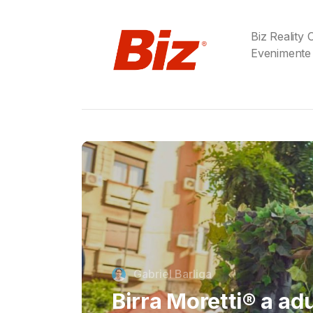
Biz Reality
Evenimente
Cristi Dorombach
Richard Joannides,