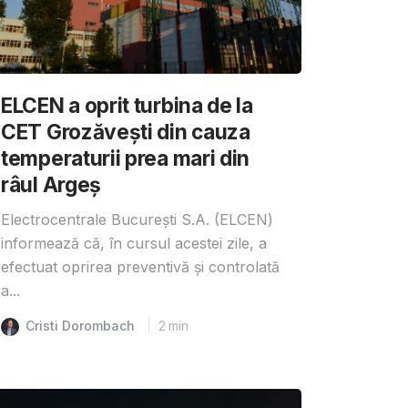
ELCEN a oprit turbina de la
CET Grozăvești din cauza
temperaturii prea mari din
râul Argeș
Electrocentrale București S.A. (ELCEN)
informează că, în cursul acestei zile, a
efectuat oprirea preventivă și controlată
a...
Cristi Dorombach
2
min