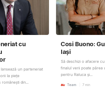
neriat cu
Cosi Buono: Gust
u
Iași
or
Să deschizi o afacere cu
finalul verii poate părea 
lansează un parteneriat
pentru Raluca și...
rii la piețe
 românești din...
Team
7
min