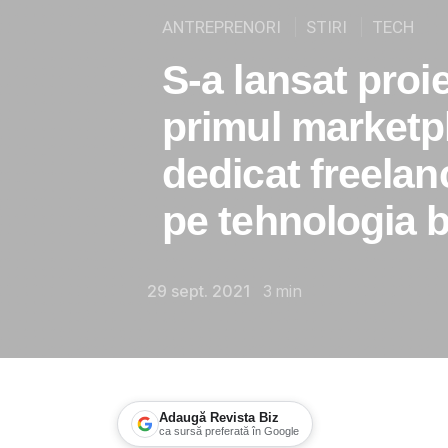
ANTREPRENORI
STIRI
TECH
S-a lansat pro
primul marketp
dedicat freelanc
pe tehnologia 
29 sept. 2021
3
min
Adaugă Revista Biz
ca sursă preferată în Google