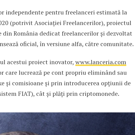
lor independente pentru freelanceri estimată la
NCERIA, primul marketplace din R
20 (potrivit Asociației Freelancerilor), proiectul
din România dedicat freelancerilor și dezvoltat
nsează oficial, în versiune alfa, către comunitate.
tul acestui proiect inovator,
www.lanceria.com
or care lucrează pe cont propriu eliminând sau
 și comisioane și prin introducerea opțiunii de
 (sistem FIAT), cât și plăți prin criptomonede.