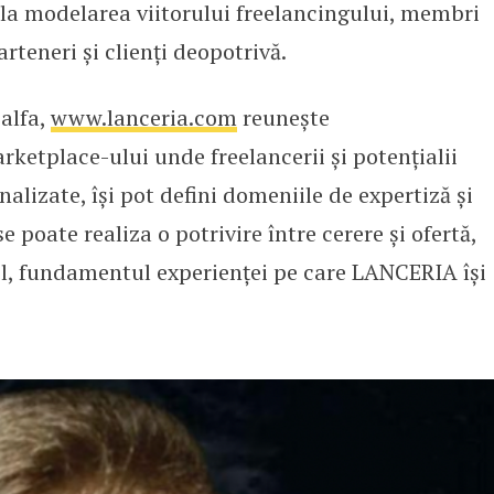
 la modelarea viitorului freelancingului, membri
arteneri și clienți deopotrivă.
alfa,
www.lanceria.com
reunește
rketplace-ului unde freelancerii și potențialii
onalizate, își pot defini domeniile de expertiză și
se poate realiza o potrivire între cerere și ofertă,
fel, fundamentul experienței pe care LANCERIA își