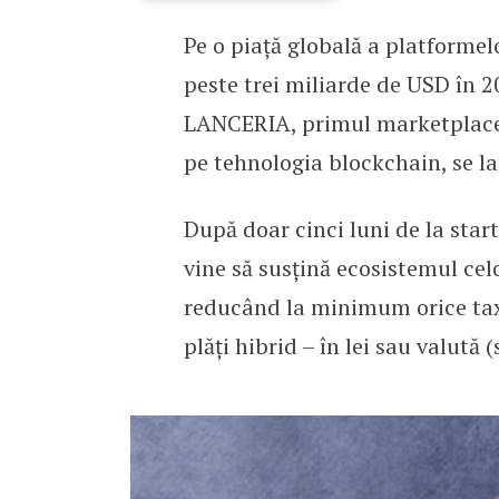
Pe o piață globală a platforme
S-a lansat proiectul LA
peste trei miliarde de USD în 20
LANCERIA, primul marketplace 
pe tehnologia blockchain, se la
După doar cinci luni de la star
vine să susțină ecosistemul cel
reducând la minimum orice taxe
plăți hibrid – în lei sau valută