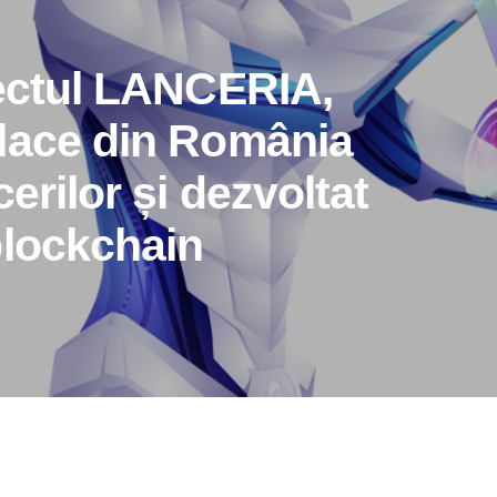
iectul LANCERIA,
lace din România
erilor și dezvoltat
blockchain