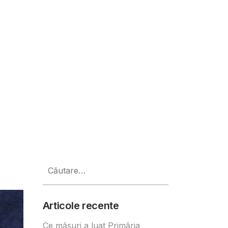
omânia dedicat freelancerilor și
Caută
după:
Articole recente
Ce măsuri a luat Primăria