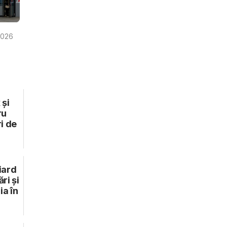
2026
 și
ru
i de
iard
ri și
ia în