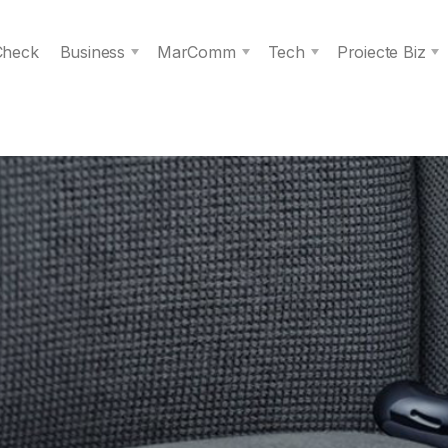
 Check
Business
MarComm
Tech
Proiecte Biz