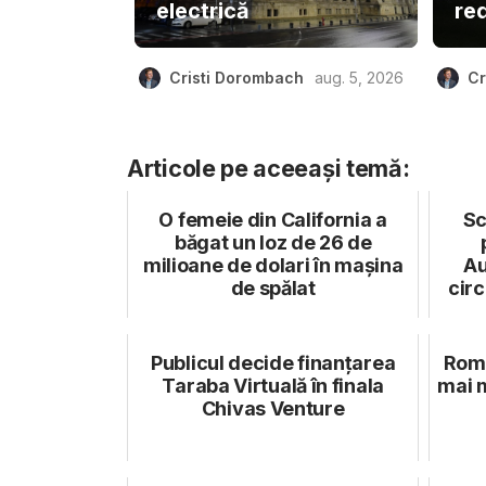
electrică
re
Cristi Dorombach
aug. 5, 2026
Cr
Articole pe aceeași temă:
O femeie din California a
Sc
băgat un loz de 26 de
milioane de dolari în mașina
Au
de spălat
circ
Publicul decide finanțarea
Româ
Taraba Virtuală în finala
mai m
Chivas Venture