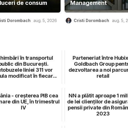
duceri de consum
Management
isti Dorombach
aug. 5, 2026
Cristi Dorombach
aug. 5, 
himbări în transportul
Parteneriat între Hubix
public din București.
Goldbach Group pent
tobuzele liniei 311 vor
dezvoltarea a noi parcur
ula modificat în fiecar...
retail
nia - creșterea PIB cea
NN a plătit aproape 1 mil
are din UE, în trimestrul
de lei clienților de asigură
IV
pensii private din Român
2023