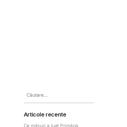
zitivelor pierdute, a ajuns la 2
Caută
după:
Articole recente
Ce măsuri a luat Primăria