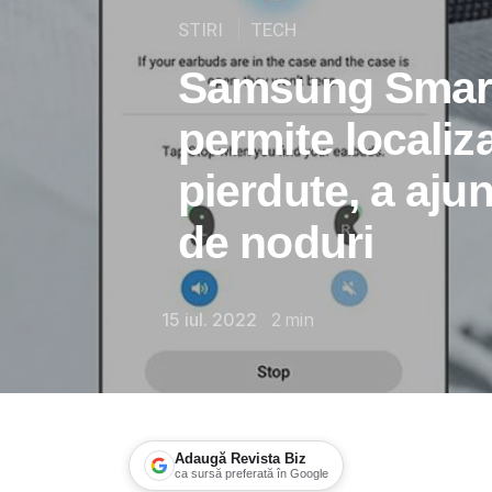
STIRI
TECH
Samsung Smart
permite localiz
pierdute, a aju
de noduri
15 iul. 2022
2
min
Adaugă Revista Biz
ca sursă preferată în Google