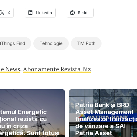
X
LinkedIn
Reddit
Things Find
Tehnologie
TM Roth
le News
.
Abonamente Revista Biz
Patria Bank și BRD
stemul Energetic
Asset Management
ional rezistă cu
finalizează tranzacți
u în criza
de vânzare a SAI
ergetică. Sunt totuși
Patria Asset