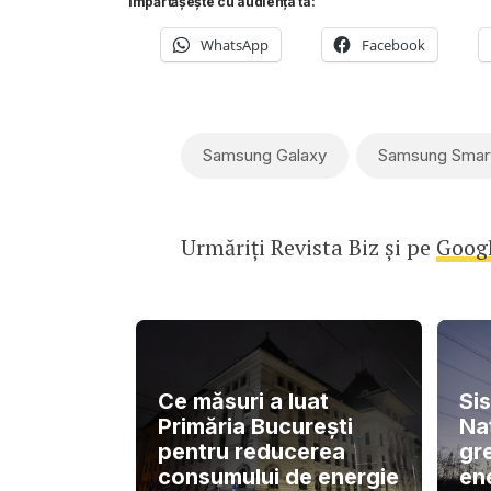
Împărtășește cu audiența ta:
WhatsApp
Facebook
Samsung Galaxy
Samsung Smart
Urmăriți Revista Biz și pe
Goog
Ce măsuri a luat
Si
Primăria București
Naț
pentru reducerea
gre
consumului de energie
en