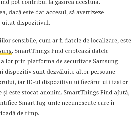
nd pot contribui la găsirea acestuia.
a, dacă este dat accesul, să avertizeze
 uitat dispozitivul.
ilor sensibile, cum ar fi datele de localizare, este
sung
. SmartThings Find criptează datele
cția lor prin platforma de securitate Samsung
i dispozitiv sunt dezvăluite altor persoane
lui, iar ID-ul dispozitivului fiecărui utilizator
e și este stocat anonim. SmartThings Find ajută,
entifice SmartTag-urile necunoscute care îi
ioadă de timp.