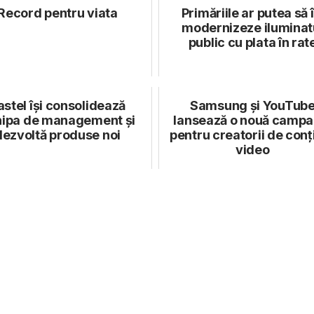
Record pentru viata
Primăriile ar putea să î
modernizeze iluminat
public cu plata în rat
astel își consolidează
Samsung și YouTub
ipa de management și
lansează o nouă campa
dezvoltă produse noi
pentru creatorii de conț
video