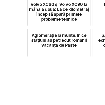
Volvo XC60 și Volvo XC90 la
mâna a doua: La ce kilometraj
încep să apară primele
probleme tehnice
Aglomerație la munte. În ce
p
stațiuni au petrecut românii
ech
vacanța de Paște