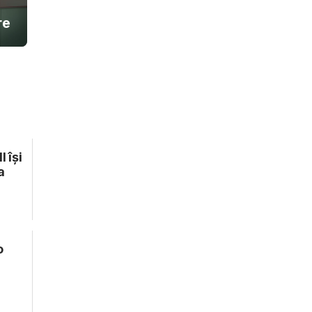
re
 își
a
o