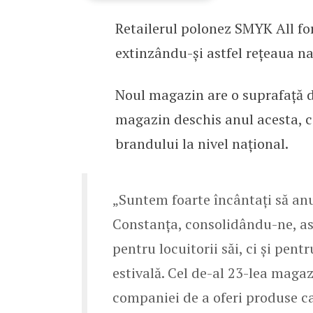
Retailerul polonez SMYK All fo
SMYK All for Kids exti
extinzându-și astfel rețeaua n
Noul magazin are o suprafață d
magazin deschis anul acesta, c
brandului la nivel naţional.
„Suntem foarte încântați să a
Constanța, consolidându-ne, as
pentru locuitorii săi, ci și pentr
estivală. Cel de-al 23-lea magaz
companiei de a oferi produse cal