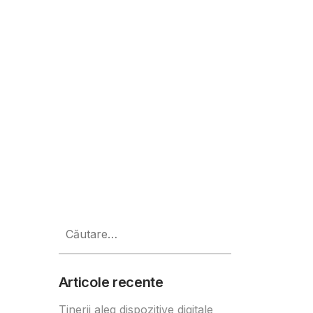
Caută
după:
Articole recente
Tinerii aleg dispozitive digitale