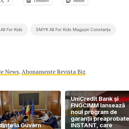
X
LinkedIn
Reddit
ll For Kids
SMYK All For Kids Magazin Constanța
le News
.
Abonamente Revista Biz
UniCredit Bank și
FNGCIMM lansează
noul program de
garanții preaprobat
dințe la Guvern
INSTANT, care