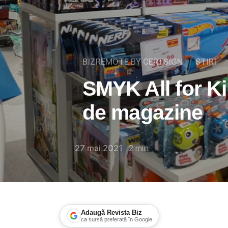
BIZREMOTE BY CERTSIGN
STIRI
SMYK All for Ki
de magazine
27 mai 2021
2
min
Adaugă Revista Biz
ca sursă preferată în Google