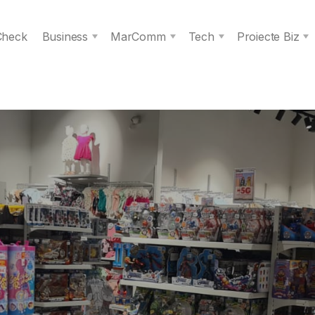
 Check
Business
MarComm
Tech
Proiecte Biz