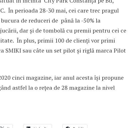
ituat în incinta City Park Constanţa pe Bd,
. În perioada 28-30 mai, cei care trec pragul
 bucura de reduceri de până la -50% la
ucării, dar şi de tombolă cu premii pentru cei ce
itate. În plus, primii 100 de clienți vor primi
 SMIKI sau câte un set pilot şi riglă marca Pilot
2020 cinci magazine, iar anul acesta își propune
gând astfel la o rețea de 28 magazine la nivel