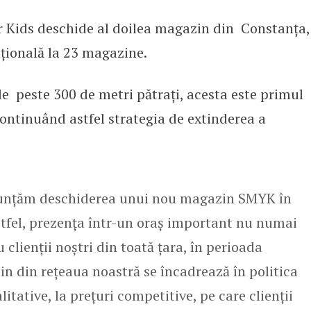
r Kids deschide al doilea magazin din Constanța,
nde rețeaua de magazine
ațională la 23 magazine.
e peste 300 de metri pătrați, acesta este primul
ontinuând astfel strategia de extinderea a
nunțăm deschiderea unui nou magazin SMYK în
tfel, prezența într-un oraș important nu numai
u clienții noștri din toată țara, în perioada
in din rețeaua noastră se încadrează în politica
itative, la prețuri competitive, pe care clienţii