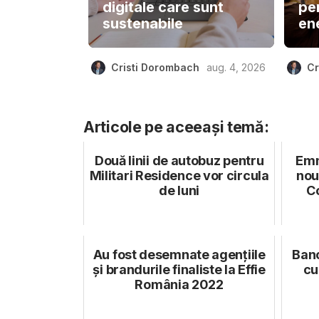
digitale care sunt
pe
sustenabile
ene
Cristi Dorombach
aug. 4, 2026
Cr
Articole pe aceeași temă:
Două linii de autobuz pentru
Emm
Militari Residence vor circula
nou
de luni
Co
Au fost desemnate agențiile
Banc
și brandurile finaliste la Effie
cu
România 2022