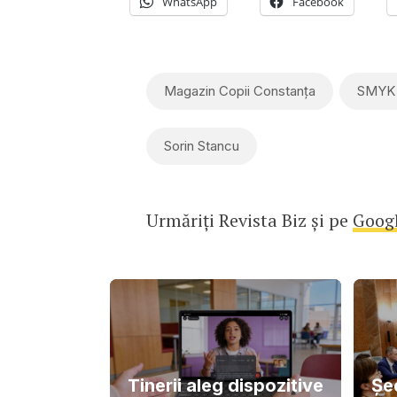
WhatsApp
Facebook
Magazin Copii Constanța
SMYK A
Sorin Stancu
Urmăriți Revista Biz și pe
Goog
Tinerii aleg dispozitive
Șe