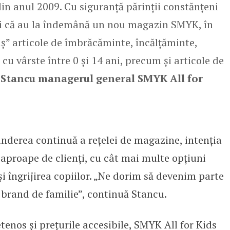
in anul 2009. Cu siguranţă părinții constănţeni
miți că au la îndemână un nou magazin SMYK, în
iş” articole de îmbrăcăminte, încălțăminte,
i cu vârste între 0 și 14 ani, precum și articole de
 Stancu managerul general SMYK All for
inderea continuă a rețelei de magazine, intenția
aproape de clienți, cu cât mai multe opțiuni
și îngrijirea copiilor. „Ne dorim să devenim parte
un brand de familie”, continuă Stancu.
tenos și prețurile accesibile, SMYK All for Kids