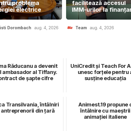
ntru problema
facilitează accesul
rgiei electrice
IMM-urilor la finanța
isti Dorombach
aug. 4, 2026
Team
aug. 4, 2026
a Răducanu a devenit
UniCredit și Teach For All
l ambasador al Tiffany.
unesc forțele pentru 
ntract de șapte cifre
susține educația
a Transilvania, întâlniri
Animest.19 propune 
 antreprenorii din țară
întâlnire cu maeștrii
animației italiene