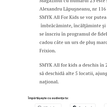
Magazinul cu numărul 23 este s
Alexandru Lăpuşneanu, nr 116 C
SMYK All For Kids se vor putea
îmbrăcăminte, încălţăminte şi j
se înscriu în programul de fidel
cadou câte un urs de pluș marca
Frixion.
SMYK All for kids a deschis în 
să deschidă alte 5 locatii, ajun
național.
Împărtășește cu audiența ta: