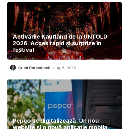
Activările Kaufland de la UNTOLD
2026. Acces rapid și surprize în
festival
Cristi Dorombach
aug. 6, 2026
Pepco se digitalizează. Un nou
website și o nouă aplicație mobila