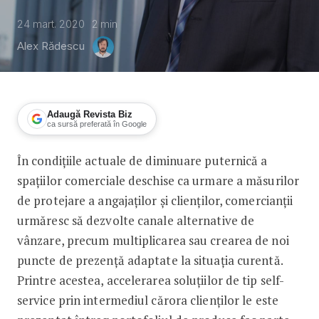
24 mart. 2020
2
min
Alex Rădescu
Adaugă Revista Biz
ca sursă preferată în Google
În condițiile actuale de diminuare puternică a
Soluții de tip self-service și self-ch
spațiilor comerciale deschise ca urmare a măsurilor
de protejare a angajaților și clienților, comercianții
urmăresc să dezvolte canale alternative de
vânzare, precum multiplicarea sau crearea de noi
puncte de prezență adaptate la situația curentă.
Printre acestea, accelerarea soluțiilor de tip self-
service prin intermediul cărora clienților le este