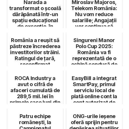
Narada a
Miroslav Majoros,
transformat o școală
Telekom România:
dărăpănată într-un
Nu vom reduce
spațiu educațional
salariile; Angajații
de excepție, în
vor continua să
Sălcioara, județ...
lucreze de aca...
România a reușit să
Singureni Manor
păstreze încrederea
Polo Cup 2025:
investitorilor străini.
România va fi
Ratingul de țară,
reprezentată de o
reconfirmat
echipă condusă de
Cristina Roșu
ROCA Industry a
EasyBill a integrat
avut o cifră de
SmartPay, primul
afaceri cumulată de
serviciu local de
289,5 mil. lei în
plată online cont la
primele șase luni din
cont autorizat de
2023
BNR
Patru echipe
ONG-urile ieșene
românești, la
oferă sprijin pentru
Campionatul
depășirea situațiilor