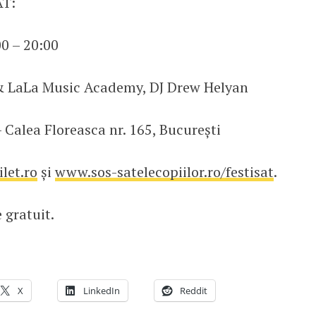
AT:
00 – 20:00
e & LaLa Music Academy, DJ Drew Helyan
– Calea Floreasca nr. 165, București
ilet.ro
și
www.sos-satelecopiilor.ro/festisat
.
 gratuit.
X
LinkedIn
Reddit