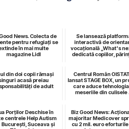
 Good News. Colecta de
Se lansează platform
ente pentru refugiați se
interactivă de orienta
extinde în mai multe
vocațională „What's ne
magazine Lidl
dedicată copiilor, părinț
ul din doi copii rămași
Centrul Român OISTAT
singuri acasă preiau
lansat STAGE BOX, un pr
sponsabilități de adult
care aduce tehnologia
meseriile din culisele .
ua Porților Deschise în
Biz Good News: Acționa
te centrele Help Autism
majoritar Medicover spri
 București, Suceava și
cu 2 mil. euro eforturil