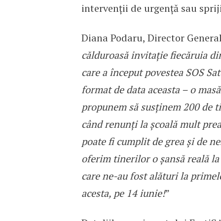
intervenții de urgență sau spri
Diana Podaru, Director General
călduroasă invitație fiecăruia di
care a început povestea SOS Sat
format de data aceasta – o masă 
propunem să susținem 200 de tine
când renunți la școală mult prea
poate fi cumplit de grea și de ne
oferim tinerilor o șansă reală l
care ne-au fost alături la prime
acesta, pe 14 iunie!
”