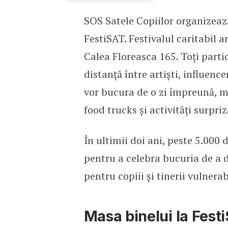
SOS Satele Copiilor organizează
SOS Satele Copiilor orga
FestiSAT. Festivalul caritabil a
Calea Floreasca 165. Toți parti
distanță între artiști, influence
vor bucura de o zi împreună, m
food trucks și activități surpriz
În ultimii doi ani, peste 5.000 
pentru a celebra bucuria de a dă
pentru copiii și tinerii vulnera
Masa binelui la Fest