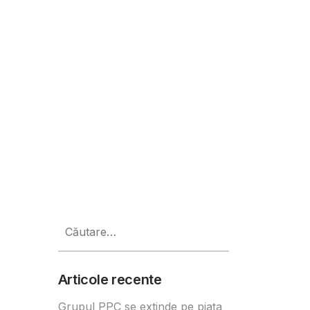
lui de bine FestiSAT
Caută
după:
Articole recente
Grupul PPC se extinde pe piața