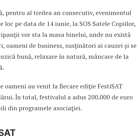
, pentru al treilea an consecutiv, evenimentul
nizează a treia ediție a festivalu
re loc pe data de 14 iunie, la SOS Satele Copiilor,
cipanții vor sta la masa binelui, unde nu există
ri, oameni de business, susținători ai cauzei și se
uzică bună, relaxare în natură, mâncare de la
ă.
de oameni au venit la fiecare ediție FestiSAT
rui. În total, festivalul a adus 200.000 de euro
bili din programele asociației.
iSAT