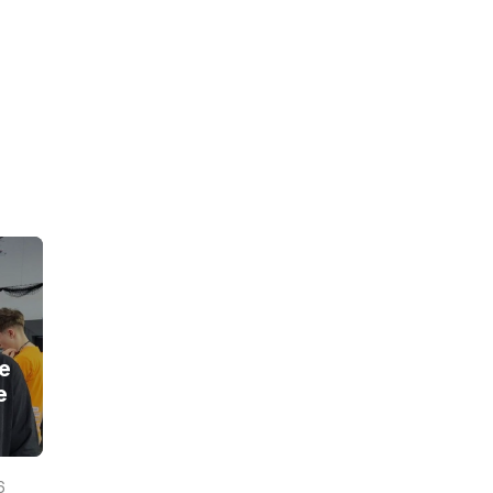
e
e
6