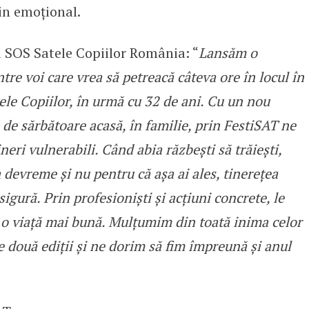
jin emoțional.
 SOS Satele Copiilor România: “
Lansăm o
ntre voi care vrea să petreacă câteva ore în locul în
ele Copiilor, în urmă cu 32 de ani. Cu un nou
de sărbătoare acasă, în familie, prin FestiSAT ne
ri vulnerabili. Când abia răzbești să trăiești,
 devreme și nu pentru că așa ai ales, tinerețea
sigură. Prin profesioniști și acțiuni concrete, le
a o viață mai bună. Mulțumim din toată inima celor
le două ediții și ne dorim să fim împreună și anul