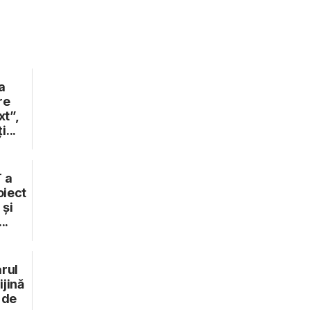
a
re
xt”,
i...
 a
oiect
 și
..
rul
jină
e de