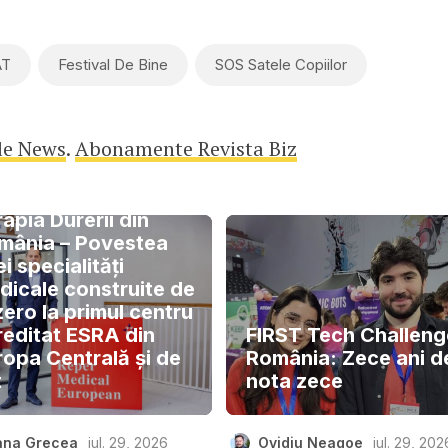
AT
Festival De Bine
SOS Satele Copiilor
le News
.
Abonamente Revista Biz
apia Durerii din
mânia – Povestea
i specialități
dicale construite de
zero la primul centru
reditat ESRA din
FIRST Tech Challeng
ropa Centrală și de
România: Zece ani d
t
nota zece
ana Grecea
iul. 29, 2026
Ovidiu Neagoe
iul. 29, 202