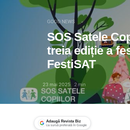
GOOD NEWS
SOS Satele Cop
treia ediție a fe
FestiSAT
23 mai 2025
2
min
Adaugă Revista Biz
ca sursă preferată în Google