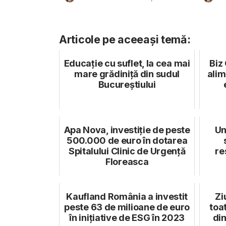
Articole pe aceeași temă:
Educație cu suflet, la cea mai
Biz
mare grădiniță din sudul
alim
Bucureștiului
Apa Nova, investiție de peste
Un
500.000 de euro în dotarea
Spitalului Clinic de Urgență
re
Floreasca
Kaufland România a investit
Zi
peste 63 de milioane de euro
toa
în inițiative de ESG în 2023
din