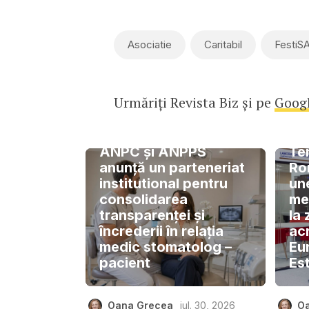
Asociatie
Caritabil
FestiS
Urmăriți Revista Biz și pe
Goog
ANPC și ANPPS
Ter
anunță un parteneriat
Ro
institutional pentru
une
consolidarea
me
transparenței și
la 
încrederii în relația
ac
medic stomatolog –
Eu
pacient
Es
Oana Grecea
iul. 30, 2026
O