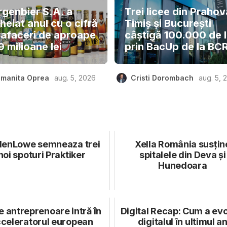
rgenbier S.A. a
Trei licee din Prahov
heiat anul cu o cifră
Timiș și București
 afaceri de aproape
câștigă 100.000 de l
 milioane lei
prin BacUp de la BC
manita Oprea
aug. 5, 2026
Cristi Dorombach
aug. 5, 
lenLowe semneaza trei
Xella România susțin
noi spoturi Praktiker
spitalele din Deva și
Hunedoara
 antreprenoare intră în
Digital Recap: Cum a ev
celeratorul european
digitalul în ultimul a