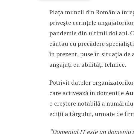
Piața muncii din România înreg
Specialiștii Tech, tot m
privește cerințele angajatorilo
pandemie din ultimii doi ani. 
căutau cu precădere specialișt
în prezent, puse în situația de
angajați cu abilități tehnice.
Potrivit datelor organizatorilo
care activează în domeniile
Aut
o creștere notabilă a numărului
ediții a târgului, urmate de fi
“Domeniul IT este un domeniu a 