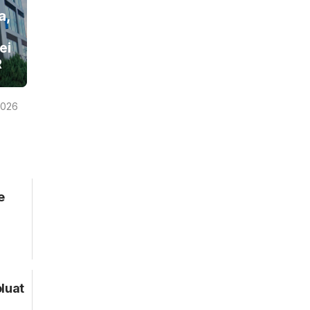
a,
ei
R
2026
e
oluat
n