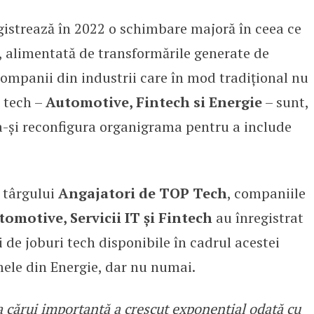
istrează în 2022 o schimbare majoră în ceea ce
ai căutați de angajatori din Autom
r, alimentată de transformările generate de
Companii din industrii care în mod tradițional nu
i tech –
Automotive, Fintech si Energie
– sunt,
 a-și reconfigura organigrama pentru a include
r târgului
Angajatori de TOP Tech
, companiile
omotive, Servicii IT și Fintech
au înregistrat
 de joburi tech disponibile în cadrul acestei
rmele din Energie, dar nu numai.
cărui importanță a crescut exponențial odată cu