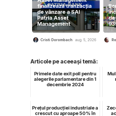
finalizează tranzacția
Be
de vânzare a SAI
înc
Patria Asset
de
Management
939
Cristi Dorombach
aug. 5, 2026
Ro
Articole pe aceeași temă:
Primele date exit poll pentru
Mul
alegerile parlamentare din 1
decembrie 2024
Prețul producției industriale a
Zece
crescut cu aproape 50% în
ac