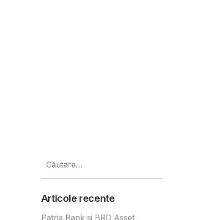
otive, Fintech si Energie
Caută
după:
Articole recente
Patria Bank și BRD Asset