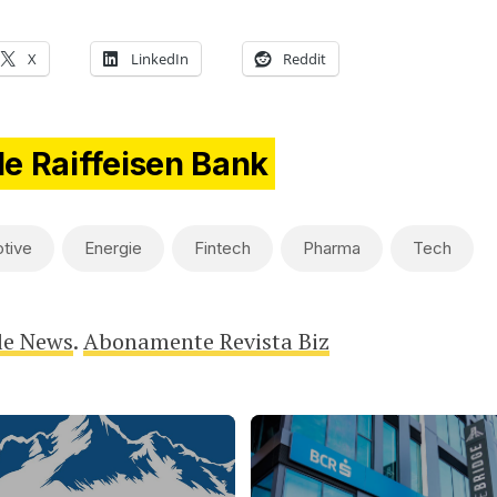
X
LinkedIn
Reddit
de Raiffeisen Bank
tive
Energie
Fintech
Pharma
Tech
le News
.
Abonamente Revista Biz