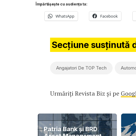
Împărtășește cu audiența ta:
WhatsApp
Facebook
Secțiune susținută 
Angajatori De TOP Tech
Automo
Urmăriți Revista Biz și pe
Goog
Patria Bank și BRD
Asset Management