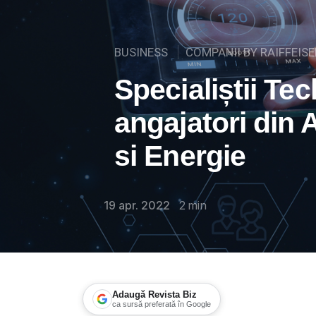
BUSINESS
COMPANII BY RAIFFEIS
Specialiștii Tec
angajatori din 
si Energie
19 apr. 2022
2
min
Adaugă Revista Biz
ca sursă preferată în Google