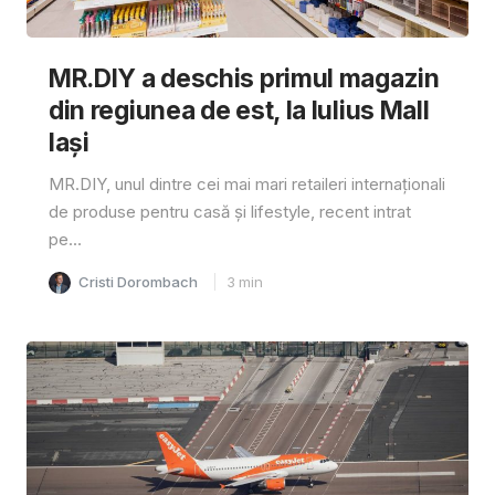
MR.DIY a deschis primul magazin
din regiunea de est, la Iulius Mall
Iași
MR.DIY, unul dintre cei mai mari retaileri internaționali
de produse pentru casă și lifestyle, recent intrat
pe...
Cristi Dorombach
3
min