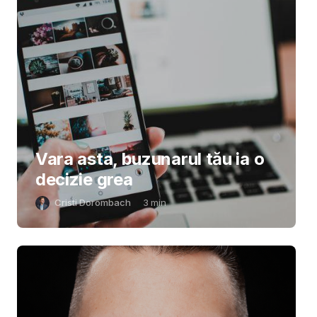
Vara asta, buzunarul tău ia o
decizie grea
Cristi Dorombach
3
min