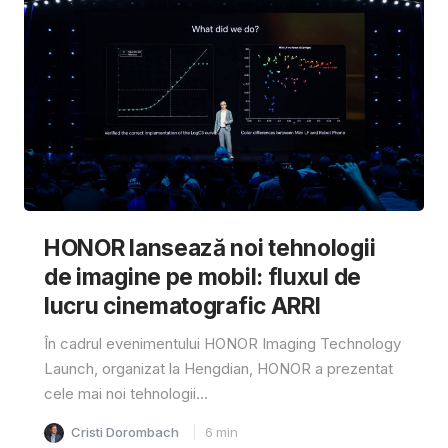
HONOR lansează noi tehnologii
de imagine pe mobil: fluxul de
lucru cinematografic ARRI
În cadrul evenimentului HONOR Imaging Technology
Launch, organizat la Hengdian, HONOR a prezentat
cele mai noi tehnologii...
Cristi Dorombach
6
min