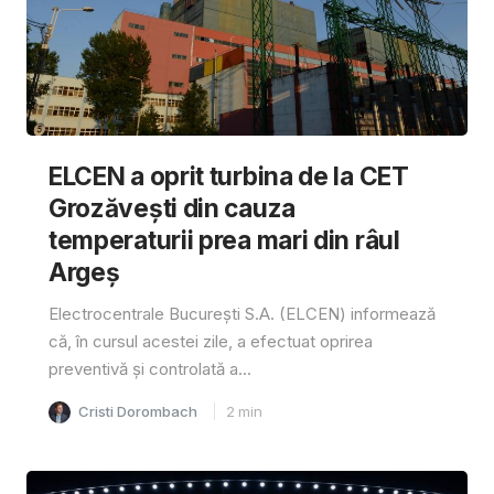
ELCEN a oprit turbina de la CET
Grozăvești din cauza
temperaturii prea mari din râul
Argeș
Electrocentrale București S.A. (ELCEN) informează
că, în cursul acestei zile, a efectuat oprirea
preventivă și controlată a...
Cristi Dorombach
2
min