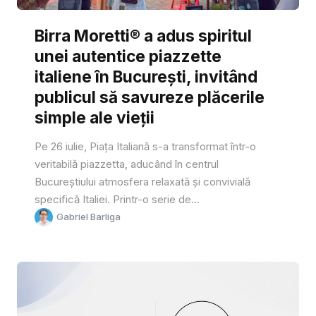
Birra Moretti® a adus spiritul
unei autentice piazzette
italiene în București, invitând
publicul să savureze plăcerile
simple ale vieții
Pe 26 iulie, Piața Italiană s-a transformat într-o
veritabilă piazzetta, aducând în centrul
Bucureștiului atmosfera relaxată și convivială
specifică Italiei. Printr-o serie de...
Gabriel Barliga