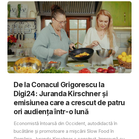
De la Conacul Grigorescu la
Digi24: Juranda Kirschner și
emisiunea care a crescut de patru
ori audiența într-o lună
Economistă întoarsă din Occident, autodidactă în
bucătărie și promotoare a mișcării Slow Food în
România, Juranda Kirschner a construit, împreună cu