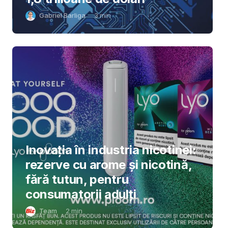
Gabriel Barliga
3
min
Inovația în industria nicotinei:
rezerve cu arome și nicotină,
fără tutun, pentru
consumatorii adulți
Team
2
min