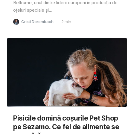
Beltrame, unul dintre liderii europeni în producția de
oțeluri speciale și...
Cristi Dorombach
2
min
Pisicile domină coșurile Pet Shop
pe Sezamo. Ce fel de alimente se