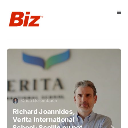
Cristi Dorombach
Richard Joannides,
Verita International
School: Școlile nu pot