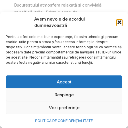
Bucureștiului atmosfera relaxată și convivială
specifică Italiei. Printr-o serie de...
Avem nevoie de acordul
Gabriel Barliga
dumneavoastră
Pentru a oferi cele mai bune experiențe, folosim tehnologii precum
cookie-urile pentru a stoca și/sau accesa informațiile despre
dispozitiv. Consimțământul pentru aceste tehnologii ne va permite să
procesăm date precum comportamentul de navigare sau ID-uri unice
pe acest site. Neconsimțământul sau retragerea consimțământului
poate afecta negativ anumite caracteristici și funcții.
Accept
Respinge
Vezi preferințe
Cum transformi cele mai
POLITICĂ DE CONFIDENȚIALITATE
frumoase amintiri ale verii într-