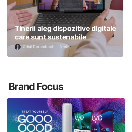
Tinerii aleg dispozitive digitale
care sunt sustenabile
Cristi Dorombach
3
min
Brand Focus