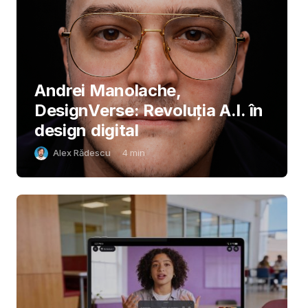
Andrei Manolache,
DesignVerse: Revoluția A.I. în
design digital
Alex Rădescu
4
min