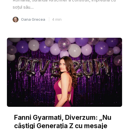
soțul său...
Oana Grecea
4
min
Fanni Gyarmati, Diverzum: „Nu
câștigi Generația Z cu mesaje