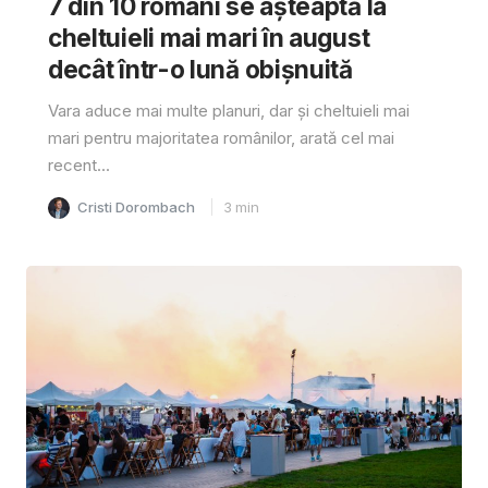
7 din 10 români se așteaptă la
cheltuieli mai mari în august
decât într-o lună obișnuită
Vara aduce mai multe planuri, dar și cheltuieli mai
mari pentru majoritatea românilor, arată cel mai
recent...
Cristi Dorombach
3
min