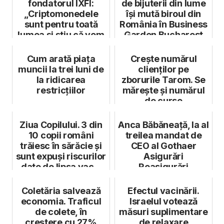
fondatorul IXFI:
de bijuterii din lume
„Criptomonedele
își mută biroul din
sunt pentru toată
România în Business
lumea și știu că vom
Garden Bucharest
aduce o con...
Cum arată piața
Crește numărul
muncii la trei luni de
clienților pe
la ridicarea
zborurile Tarom. Se
restricțiilor
mărește și numărul
de curse
Ziua Copilului. 3 din
Anca Băbăneață, la al
10 copii români
treilea mandat de
trăiesc în sărăcie și
CEO al Gothaer
sunt expuși riscurilor
Asigurări
date de lipsa vac...
Reasigurări
Coletăria salvează
Efectul vacinării.
economia. Traficul
Israelul votează
de colete, în
măsuri suplimentare
creștere cu 27%
de relaxare