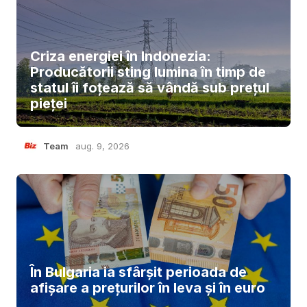
Criza energiei în Indonezia:
Producătorii sting lumina în timp de
statul îi foțează să vândă sub prețul
pieței
Team
aug. 9, 2026
În Bulgaria ia sfârşit perioada de
afișare a prețurilor în ​​leva și în euro