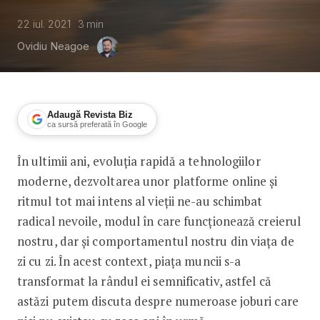
22 iul. 2021
3
min
Ovidiu Neagoe
Adaugă Revista Biz
ca sursă preferată în Google
În ultimii ani, evoluția rapidă a tehnologiilor
Tendințe pe piața muncii: joburi digit
moderne, dezvoltarea unor platforme online și
ritmul tot mai intens al vieții ne-au schimbat
radical nevoile, modul în care funcționează creierul
nostru, dar și comportamentul nostru din viața de
zi cu zi. În acest context, piața muncii s-a
transformat la rândul ei semnificativ, astfel că
astăzi putem discuta despre numeroase joburi care