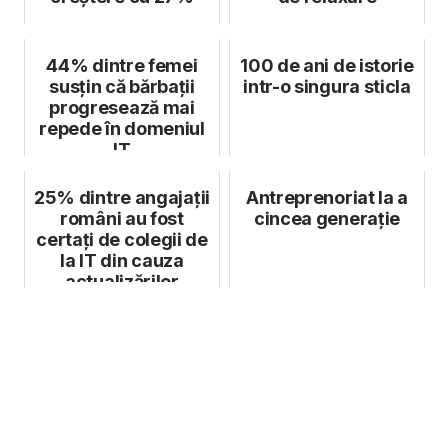
44% dintre femei
100 de ani de istorie
susțin că bărbații
intr-o singura sticla
progresează mai
repede în ​​domeniul
IT
25% dintre angajații
Antreprenoriat la a
români au fost
cincea generație
certați de colegii de
la IT din cauza
actualizărilor
software