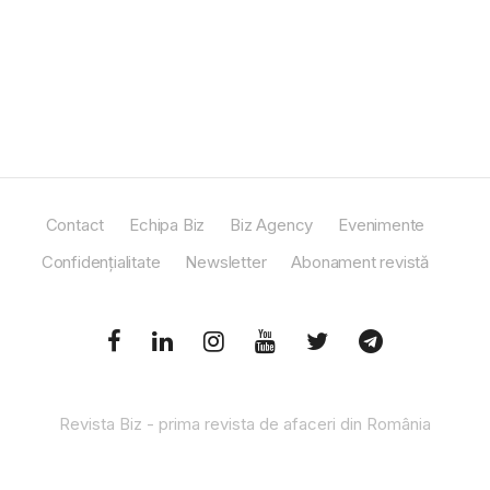
Contact
Echipa Biz
Biz Agency
Evenimente
Confidențialitate
Newsletter
Abonament revistă
Revista Biz - prima revista de afaceri din România