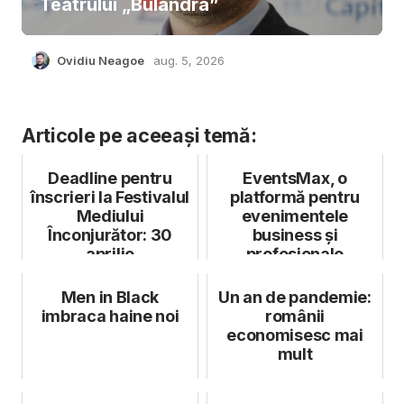
Teatrului „Bulandra”
Ovidiu Neagoe
aug. 5, 2026
Articole pe aceeași temă:
Deadline pentru
EventsMax, o
înscrieri la Festivalul
platformă pentru
Mediului
evenimentele
Înconjurător: 30
business și
aprilie
profesionale
Men in Black
Un an de pandemie:
imbraca haine noi
românii
economisesc mai
mult