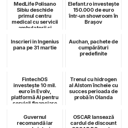
MedLife Polisano
Elefant.ro investește
Sibiu deschide
150.000 de euro
primul centru
într-un showroom în
medical cu servicii
Brașov
ambulatorii și
spitalicești perman...
Inscrieri in Ingenius
Auchan, pachete de
pana pe 31 martie
cumpărături
predefinite
FintechOS
Trenul cu hidrogen
investește 10 mil.
al Alstom încheie cu
euro în Evolv,
succes perioada de
platformă AI pentru
probă în Olanda
servicii financiare
Guvernul
OSCAR lansează
recomandă iar
cardul de discount