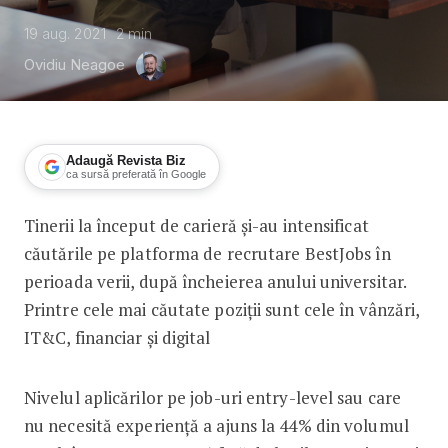
19 aug. 2021
2
min
Ovidiu Neagoe
Adaugă Revista Biz
ca sursă preferată în Google
Tinerii la început de carieră și-au intensificat
Tinerii la început de carieră, tot mai a
căutările pe platforma de recrutare BestJobs în
perioada verii, după încheierea anului universitar.
Printre cele mai căutate poziții sunt cele în vânzări,
IT&C, financiar și digital
Nivelul aplicărilor pe job-uri entry-level sau care
nu necesită experiență a ajuns la 44% din volumul