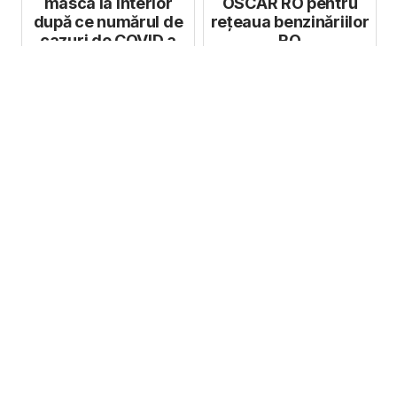
masca la interior
OSCAR RO pentru
după ce numărul de
rețeaua benzinăriilor
cazuri de COVID a
RO
explodat