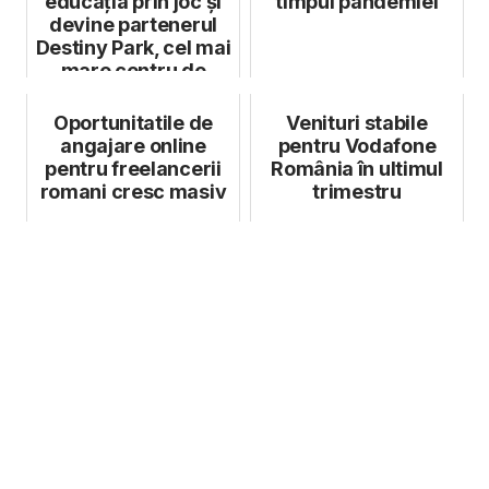
educația prin joc și
timpul pandemiei
devine partenerul
Destiny Park, cel mai
mare centru de
edutainm...
Oportunitatile de
Venituri stabile
angajare online
pentru Vodafone
pentru freelancerii
România în ultimul
romani cresc masiv
trimestru