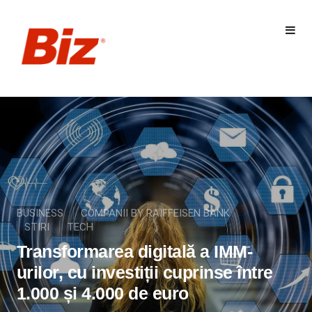
BUSINESS
COMPANII BY RAIFFEISEN BANK
STIRI
TECH
Transformarea digitală a IMM-
urilor, cu investiții cuprinse între
1.000 și 4.000 de euro