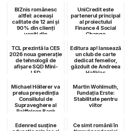
BIZnis românesc
UniCredit este
altfel: aceeași
partenerul principal
calitate de 12 ani și
al proiectului
90% din clienți
Finance 4 Social
veniți din
Change
recomandări
TCL prezintă la CES
Editura ap! lansează
2026 noua generație
un club de carte
de tehnologii de
dedicat femeilor,
afișare SQD Mini-
găzduit de Andreea
LED
Halikias
Michael Höllerer va
Martin Wohlmuth,
prelua președinția
Fundația Erste:
Consiliului de
Stabilitate pentru
Supraveghere al
viitor
Raiffeisen Bank
România
Edenred susține
Ce simt românii în