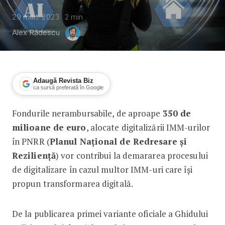
29 mart. 2023
2
min
Alex Rădescu
Adaugă Revista Biz
ca sursă preferată în Google
Fondurile nerambursabile, de aproape
350 de
Transformarea digitală a IMM-urilor, c
milioane de euro
, alocate digitalizării IMM-urilor
în PNRR (
Planul Național de Redresare și
Reziliență
) vor contribui la demararea procesului
de digitalizare în cazul multor IMM-uri care își
propun transformarea digitală.
De la publicarea primei variante oficiale a Ghidului