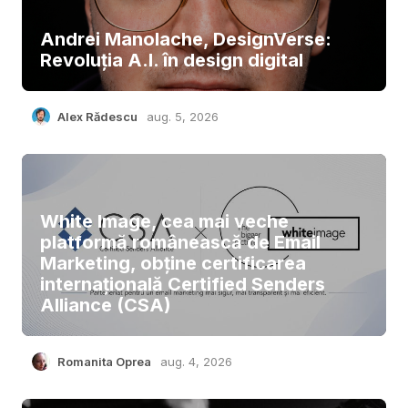
Andrei Manolache, DesignVerse:
Revoluția A.I. în design digital
Alex Rădescu
aug. 5, 2026
White Image, cea mai veche
platformă românească de Email
Marketing, obține certificarea
internațională Certified Senders
Alliance (CSA)
Romanita Oprea
aug. 4, 2026