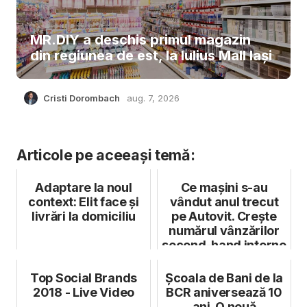
MR.DIY a deschis primul magazin
din regiunea de est, la Iulius Mall Iași
Cristi Dorombach
aug. 7, 2026
Articole pe aceeași temă:
Adaptare la noul
Ce mașini s-au
context: Elit face și
vândut anul trecut
livrări la domiciliu
pe Autovit. Crește
numărul vânzărilor
second-hand interne
Top Social Brands
Școala de Bani de la
2018 - Live Video
BCR aniversează 10
ani. O nouă