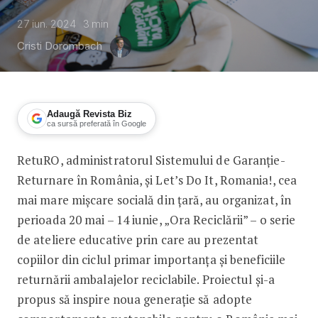
27 iun. 2024
3
min
Cristi Dorombach
Adaugă Revista Biz
ca sursă preferată în Google
RetuRO, administratorul Sistemului de Garanție-
1.700 de copii au învățat să adopte
Returnare în România, și Let’s Do It, Romania!, cea
mai mare mișcare socială din țară, au organizat, în
perioada 20 mai – 14 iunie, „Ora Reciclării” – o serie
de ateliere educative prin care au prezentat
copiilor din ciclul primar importanța și beneficiile
returnării ambalajelor reciclabile. Proiectul și-a
propus să inspire noua generație să adopte