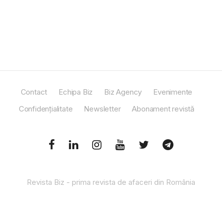
Contact
Echipa Biz
Biz Agency
Evenimente
Confidențialitate
Newsletter
Abonament revistă
Revista Biz - prima revista de afaceri din România