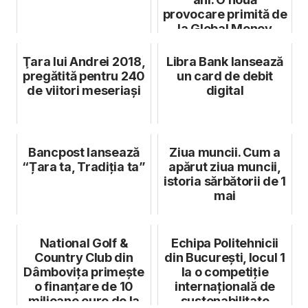
provocare primită de
la Global Money
Week
Ţara lui Andrei 2018,
Libra Bank lansează
pregătită pentru 240
un card de debit
de viitori meseriași
digital
Bancpost lansează
Ziua muncii. Cum a
“Țara ta, Tradiția ta”
apărut ziua muncii,
istoria sărbătorii de 1
mai
National Golf &
Echipa Politehnicii
Country Club din
din București, locul 1
Dâmbovița primește
la o competiție
o finanțare de 10
internațională de
milioane euro de la
sustenabilitate