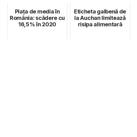
Garanti BB...
Piața de media în
Eticheta galbenă de
România: scădere cu
la Auchan limitează
16,5% în 2020
risipa alimentară