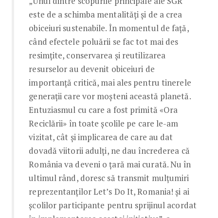
„Unul dintre scopurile principale ale SGR
este de a schimba mentalități și de a crea
obiceiuri sustenabile. În momentul de față,
când efectele poluării se fac tot mai des
resimțite, conservarea și reutilizarea
resurselor au devenit obiceiuri de
importanță critică, mai ales pentru tinerele
generații care vor moșteni această planetă.
Entuziasmul cu care a fost primită «Ora
Reciclării» în toate școlile pe care le-am
vizitat, cât și implicarea de care au dat
dovadă viitorii adulți, ne dau încrederea că
România va deveni o țară mai curată. Nu în
ultimul rând, doresc să transmit mulțumiri
reprezentanților Let’s Do It, Romania! și ai
școlilor participante pentru sprijinul acordat