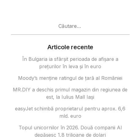
Caută
după:
Articole recente
În Bulgaria ia sfârşit perioada de afișare a
prețurilor în ​​leva și în euro
Moody’s menține ratingul de țară al României
MR.DIY a deschis primul magazin din regiunea de
est, la Iulius Mall Iași
easyJet schimbă proprietarul pentru aprox. 6,6
mld. euro
Topul unicornilor în 2026. Două companii AI
depășesc 1,8 trilioane de dolari