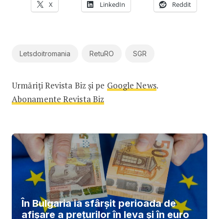
X
LinkedIn
Reddit
Letsdoitromania
RetuRO
SGR
Urmăriți Revista Biz și pe
Google News
.
Abonamente Revista Biz
În Bulgaria ia sfârşit perioada de
afișare a prețurilor în ​​leva și în euro