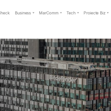
 Check
Business
MarComm
Tech
Proiecte Biz