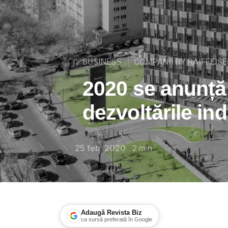
BUSINESS
COMPANII BY RAIFFEIS
2020 se anunță
dezvoltările ind
25 feb. 2020
2
min
Adaugă Revista Biz
ca sursă preferată în Google