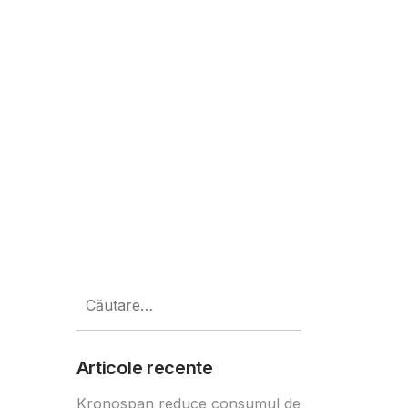
ale
Caută
după:
Articole recente
Kronospan reduce consumul de