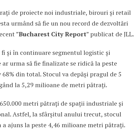
ați de proiecte noi industriale, birouri și retail
cord pentru dezvoltările industri
sta urmând să fie un nou record de dezvoltări
recent ”
Bucharest City Report
” publicat de JLL.
fi și în continuare segmentul logistic și
 ar urma să fie finalizate se ridică la peste
v 68% din total. Stocul va depăși pragul de 5
gând la 5,29 milioane de metri pătrați.
 650.000 metri pătrați de spații industriale și
al. Astfel, la sfârșitul anului trecut, stocul
a ajuns la peste 4,46 milioane metri pătrați.